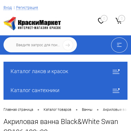
Вход
Регистрация
0
0
Каталог лаков и красок
Каталог сантехники
•
•
•
Главная страница
Каталог товаров
Ванны
Акриловые ван
Акриловая ванна Black&White Swan