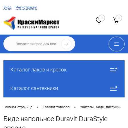
Вход
Регистрация
0
0
Каталог лаков и красок
Каталог сантехники
•
•
•
Главная страница
Каталог товаров
Унитазы , биде , писсуары
Биде напольное Duravit DuraStyle