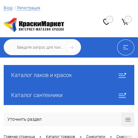
Вход
Регистрация
0
0
Каталог лаков и красок
Каталог сантехники
Уточнить раздел
•
•
•
Главная страница
Каталог товаров
Смесители
Смесители 