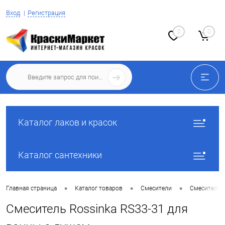
Вход
Регистрация
0
0
Каталог лаков и красок
Каталог сантехники
•
•
•
Главная страница
Каталог товаров
Смесители
Смесители 
Смеситель Rossinka RS33-31 для