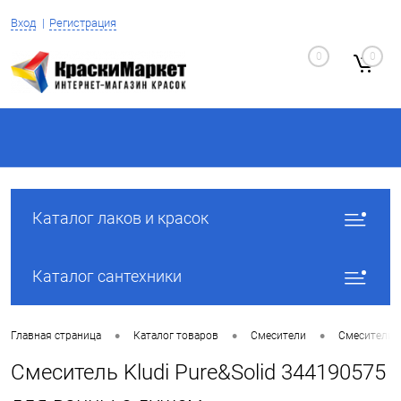
Вход
Регистрация
0
0
Каталог лаков и красок
Каталог сантехники
•
•
•
Главная страница
Каталог товаров
Смесители
Смесители 
Смеситель Kludi Pure&Solid 344190575