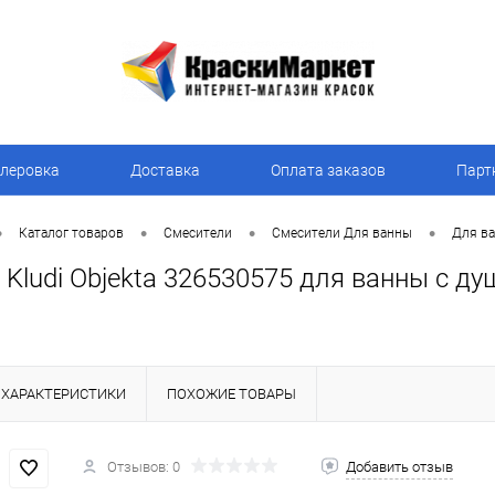
леровка
Доставка
Оплата заказов
Парт
•
•
•
•
Каталог товаров
Смесители
Смесители Для ванны
Для ва
Kludi Objekta 326530575 для ванны с д
ХАРАКТЕРИСТИКИ
ПОХОЖИЕ ТОВАРЫ
Отзывов: 0
Добавить отзыв