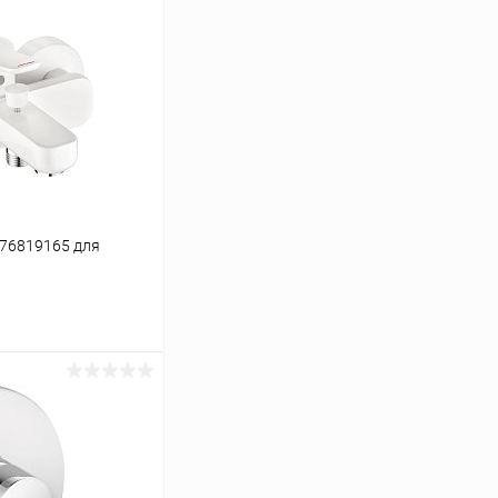
376819165 для
ину
Сравнение