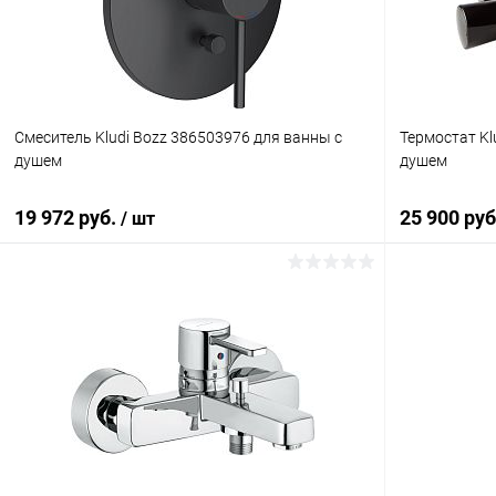
В избранное
Под заказ
В избранн
Смеситель Kludi Bozz 386503976 для ванны с
Термостат Kl
душем
душем
19 972 руб.
25 900 ру
/ шт
В корзину
Купить в 1 клик
Сравнение
Купить в 1
В избранное
Под заказ
В избранн