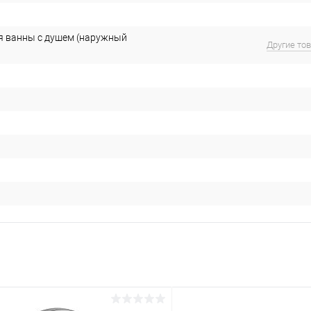
я ванны с душем (наружный
Другие то