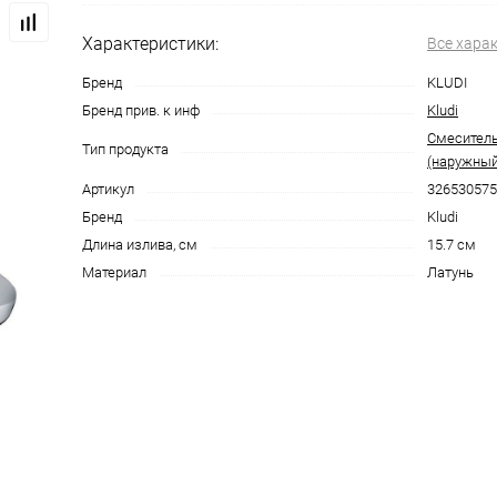
Характеристики:
Все хара
Бренд
KLUDI
Бренд прив. к инф
Kludi
Смеситель
Тип продукта
(наружный
Артикул
326530575
Бренд
Kludi
Длина излива, см
15.7 см
Материал
Латунь