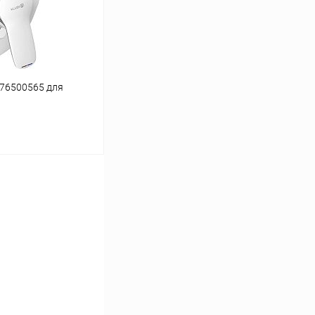
Под заказ
376500565 для
ину
Сравнение
Под заказ