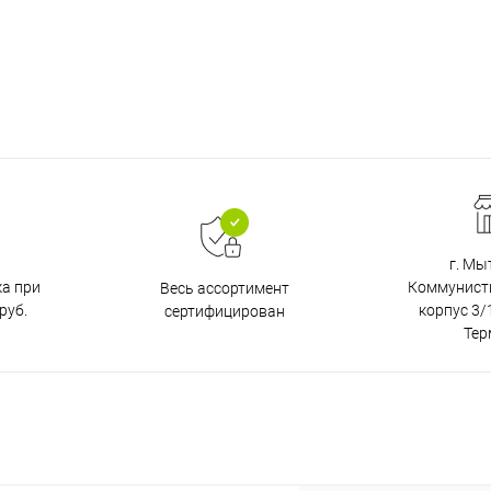
г. Мы
ка при
Коммунистич
Весь ассортимент
руб.
корпус 3/1
сертифицирован
Тер