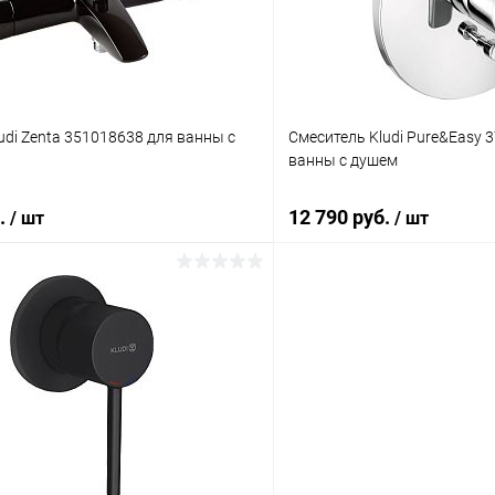
ое
Под заказ
В избранное
udi Zenta 351018638 для ванны с
Смеситель Kludi Pure&Easy 
ванны с душем
б.
12 790 руб.
/ шт
/ шт
В корзину
В корз
 клик
Сравнение
Купить в 1 клик
ое
Под заказ
В избранное