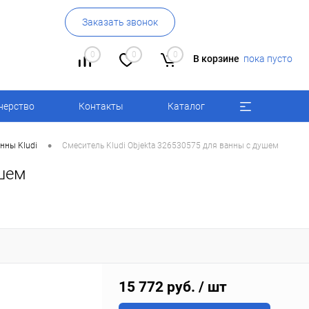
Заказать звонок
0
0
0
В корзине
пока пусто
нерство
Контакты
Каталог
•
нны Kludi
Смеситель Kludi Objekta 326530575 для ванны с душем
ушем
15 772 руб.
/ шт