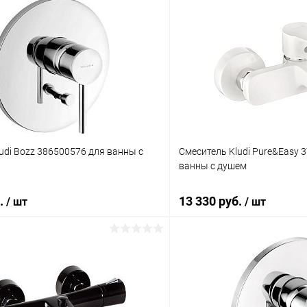
udi Bozz 386500576 для ванны с
Смеситель Kludi Pure&Easy 
ванны с душем
б.
13 330 руб.
/ шт
/ шт
В корзину
В корз
 клик
Сравнение
Купить в 1 клик