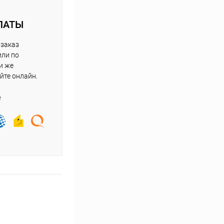
ЛАТЫ
 заказ
или по
и же
йте онлайн.
е