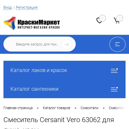
Вход
Регистрация
0
0
Каталог лаков и красок
Каталог сантехники
•
•
•
Главная страница
Каталог товаров
Смесители
Смесители 
Смеситель Cersanit Vero 63062 для