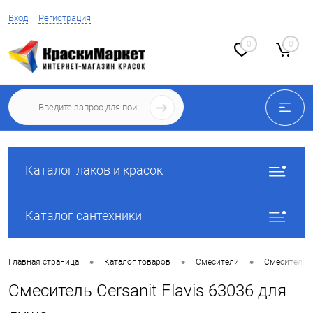
Вход
Регистрация
0
0
Каталог лаков и красок
Каталог сантехники
•
•
•
Главная страница
Каталог товаров
Смесители
Смесители 
Смеситель Cersanit Flavis 63036 для