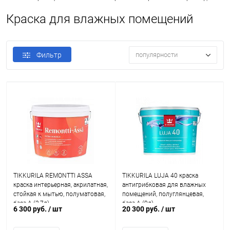
Краска для влажных помещений
Фильтр
популярности
TIKKURILA REMONTTI ASSA
TIKKURILA LUJA 40 краска
краска интерьерная, акрилатная,
антигрибковая для влажных
стойкая к мытью, полуматовая,
помещений, полуглянцевая,
база A (2,7л)
база A (9л)
6 300 руб.
/ шт
20 300 руб.
/ шт