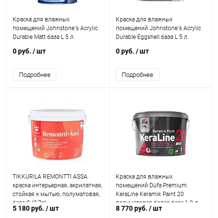
Краска для влажных
Краска для влажных
помещений Johnstone`s Acrylic
помещений Johnstone`s Acrylic
Durable Matt база L 5 л.
Durable Eggshell база L 5 л.
0 руб.
/ шт
0 руб.
/ шт
Подробнее
Подробнее
TIKKURILA REMONTTI ASSA
Краска для влажных
краска интерьерная, акрилатная,
помещений Düfa Premium
стойкая к мытью, полуматовая,
KeraLine Keramik Paint 20
база C (2,7л)
полуматовая белая база 1 9 л.
5 180 руб.
/ шт
8 770 руб.
/ шт