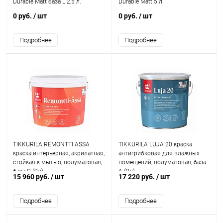
Durable Matt база L 2,5 л.
Durable Matt 5 л.
0 руб.
/ шт
0 руб.
/ шт
Подробнее
Подробнее
TIKKURILA REMONTTI ASSA
TIKKURILA LUJA 20 краска
краска интерьерная, акрилатная,
антигрибковая для влажных
стойкая к мытью, полуматовая,
помещений, полуматовая, база
база C (9л)
A (9л)
15 960 руб.
/ шт
17 220 руб.
/ шт
Подробнее
Подробнее