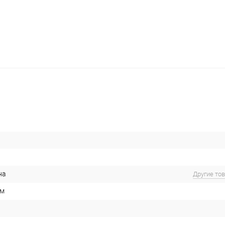
на
Другие то
см