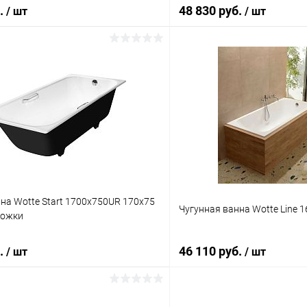
б.
48 830 руб.
/ шт
/ шт
Подписаться
В корз
 клик
Сравнение
Купить в 1 клик
ое
Недоступно
В избранное
на Wotte Start 1700x750UR 170x75
Чугунная ванна Wotte Line 
ножки
б.
46 110 руб.
/ шт
/ шт