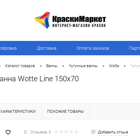
леровка
Доставка
Оплата заказов
Парт
•
•
•
•
•
Каталог товаров
Ванны
Чугунные ванны
Wotte
Чугун
анна Wotte Line 150x70
ХАРАКТЕРИСТИКИ
ПОХОЖИЕ ТОВАРЫ
Отзывов: 0
Добавить отзыв