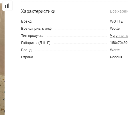
Характеристики:
Все хара
Бренд
WOTTE
Бренд прив. к инф
Wotte
Тип продукта
Чугунная 
Габариты (Д Ш Г)
150x70x39
Бренд
Wotte
Страна
Россия