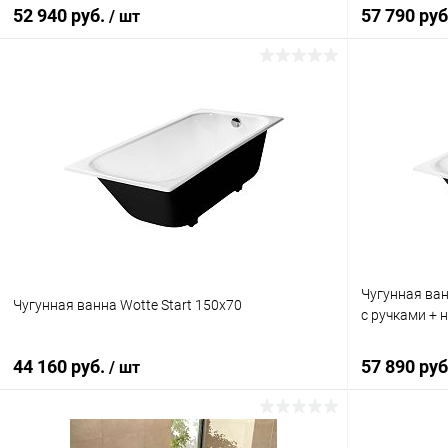
52 940 руб.
57 790 ру
/ шт
Подписаться
Купить в 1 клик
Сравнение
Купить в 1
В избранное
Недоступно
В избранн
Чугунная ван
Чугунная ванна Wotte Start 150x70
с ручками + 
44 160 руб.
57 890 ру
/ шт