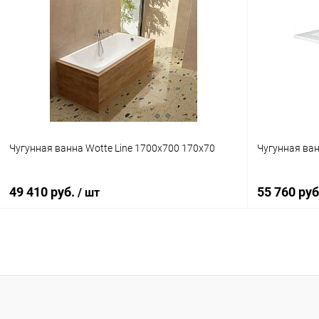
В корзину
Купить в 1 клик
Сравнение
Купить в 1
В избранное
Под заказ
В избранн
Чугунная ванна Wotte Line 1700x700 170x70
Чугунная ван
49 410 руб.
55 760 ру
/ шт
Подписаться
Купить в 1 клик
Сравнение
Купить в 1
В избранное
Недоступно
В избранн