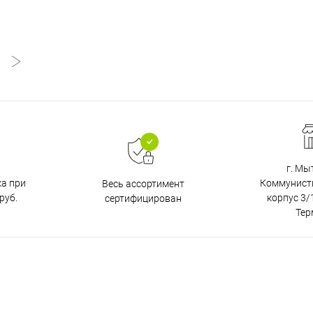
г. Мы
ка при
Коммунистич
Весь ассортимент
руб.
корпус 3/1
сертифицирован
Тер