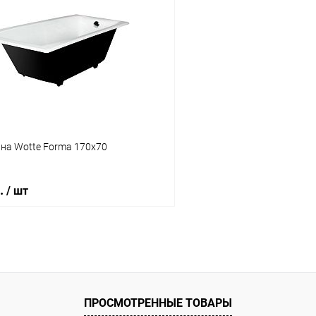
Подписаться
В корз
 клик
Сравнение
Купить в 1 клик
ое
Недоступно
В избранное
на Wotte Forma 170x70
б.
/ шт
Подписаться
 клик
Сравнение
ПРОСМОТРЕННЫЕ ТОВАРЫ
ое
Недоступно