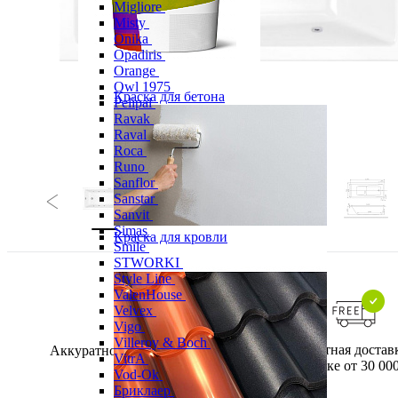
Migliore
Misty
Onika
Opadiris
Orange
Owl 1975
Краска для бетона
Pelipal
Ravak
Raval
Roca
Runo
Sanflor
Sanstar
Sanvit
Simas
Краска для кровли
Smile
STWORKI
Style Line
ValenHouse
Velvex
Vigo
Villeroy & Boch
Бесплатная достав
Аккуратно упакуем хрупкие
VitrA
покупке от 30 000
товары
Vod-Ok
Бриклаер