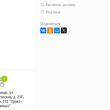
Рассчитать доставку
Под заказ
Поделиться
ищи, ул.
Подарки при заказе от 3000
еская, д. 25Г,
При
рублей
5, ТЦ "Тракт-
минал"