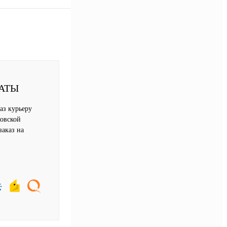
АТЫ
аз курьеру
овской
заказ на