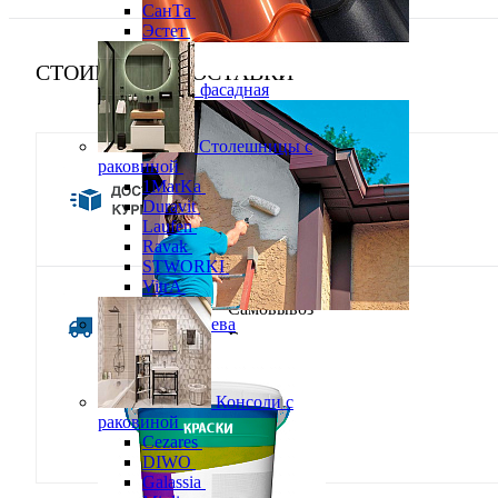
СанТа
Эстет
СТОИМОСТЬ ДОСТАВКИ
Краска фасадная
Столешницы с
раковиной
Доставка курьером
1MarKa
Duravit
900 руб.
Laufen
Ravak
STWORKI
VitrA
Самовывоз
Краска для дерева
Бесплатно
Консоли с
раковиной
Cezares
DIWO
Galassia