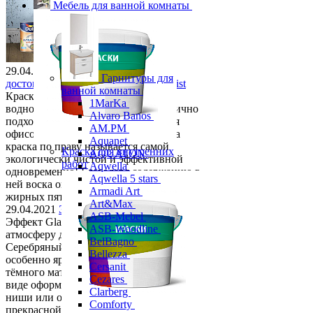
Мебель для ванной комнаты
29.04.2021
Использование и
Гарнитуры для
достоинства краски Dulux Ultra Resist
ванной комнаты
Краска Dulux Ultra Resist является
1MarKa
водно-дисперсионной краской, отлично
Alvaro Banos
подходящей своими свойствами для
AM.PM
офисов и гостиных помещений. Эта
Aquanet
краска по праву называется самой
Краска для внутренних
AQUATON
экологически чистой и эффективной
работ
Aqwella
одновременно! Благодаря содержанию в
Aqwella 5 stars
ней воска она защищает поверхность от
Armadi Art
жирных пятен и влаги.
Art&Max
29.04.2021
Эффект Glam wood
ASB-Mebel
Эффект Glam wood переносит нас в
ASB-Woodline
атмосферу диско и глэм-рока 80-х.
BelBagno
Серебряный и золотой декор смотрится
Bellezza
особенно ярко и выразительно за счёт
Cersanit
тёмного матового фона. Такой эффект в
Cezares
виде оформления изголовья кровати,
Clarberg
ниши или отдельной стены станет
Comforty
прекрасной деталью практически