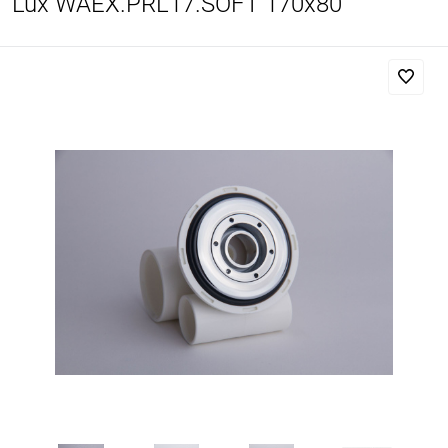
Lux WAEX.PRL17.SOFT 170x80