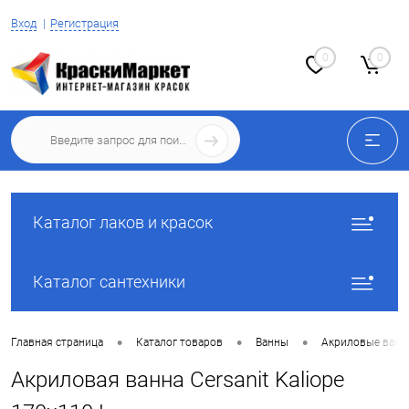
Вход
Регистрация
0
0
Каталог лаков и красок
Каталог сантехники
•
•
•
Главная страница
Каталог товаров
Ванны
Акриловые ван
Акриловая ванна Cersanit Kaliope