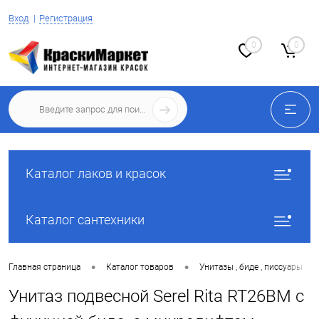
Вход
Регистрация
0
0
Каталог лаков и красок
Каталог сантехники
•
•
•
Главная страница
Каталог товаров
Унитазы , биде , писсуары
Унитаз подвесной Serel Rita RT26BM с