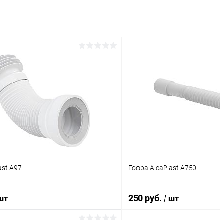
ast A97
Гофра AlcaPlast A750
250 руб.
 шт
/ шт