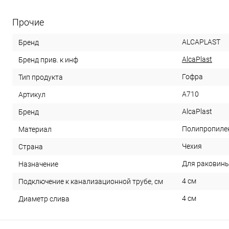
Прочие
ALCAPLAST
Бренд
AlcaPlast
Бренд прив. к инф
Гофра
Тип продукта
A710
Артикул
AlcaPlast
Бренд
Полипропиле
Материал
Чехия
Страна
Для раковины
Назначение
4 см
Подключение к канализационной трубе, см
4 см
Диаметр слива