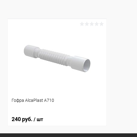
В избранное
Под заказ
В избранн
Гофра AlcaPlast A710
240 руб.
/ шт