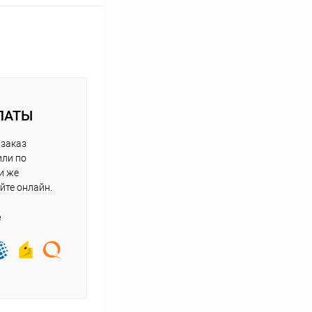
ЛАТЫ
 заказ
или по
и же
йте онлайн.
е