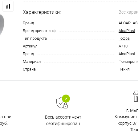
Характеристики:
Все хара
Бренд
ALCAPLAS
Бренд прив. к инф
AlcaPlast
Тип продукта
Гофра
Артикул
A710
Бренд
AlcaPlast
Материал
Полипроп
Страна
Чехия
г. Мы
ка при
Коммунистич
Весь ассортимент
руб.
корпус 3/1
сертифицирован
Тер