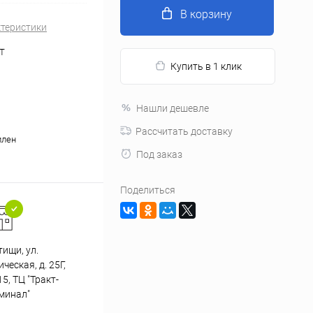
В корзину
ктеристики
T
Купить в 1 клик
Нашли дешевле
Рассчитать доставку
илен
Под заказ
Поделиться
тищи, ул.
Подарки при заказе от 3000
еская, д. 25Г,
Пр
рублей
5, ТЦ "Тракт-
минал"