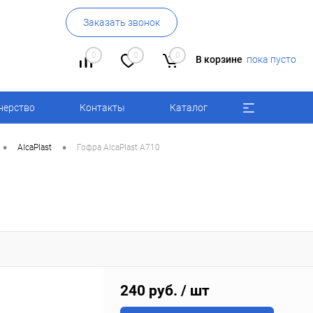
Заказать звонок
0
0
0
В корзине
пока пусто
нерство
Контакты
Каталог
•
•
AlcaPlast
Гофра AlcaPlast A710
240 руб.
/ шт