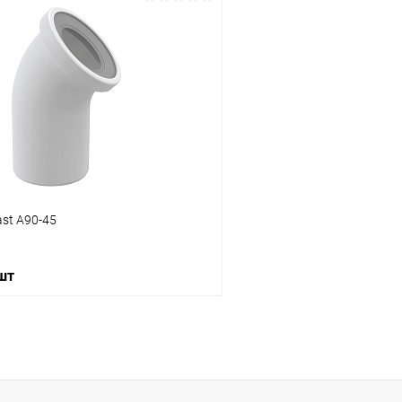
В корзину
В корз
 клик
Сравнение
Купить в 1 клик
ое
Под заказ
В избранное
ast A90-45
 шт
В корзину
 клик
Сравнение