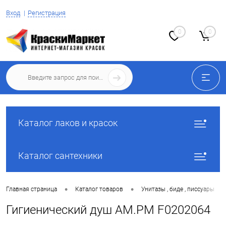
Вход
Регистрация
0
0
Каталог лаков и красок
Каталог сантехники
•
•
•
Главная страница
Каталог товаров
Унитазы , биде , писсуары
Гигиенический душ AM.PM F0202064