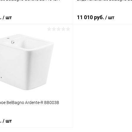
б.
11 010 руб.
/ шт
/ шт
В корзину
В корз
 клик
Сравнение
Купить в 1 клик
ое
Под заказ
В избранное
ое BelBagno Ardente-R BB003B
б.
/ шт