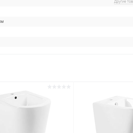
Другие то
см