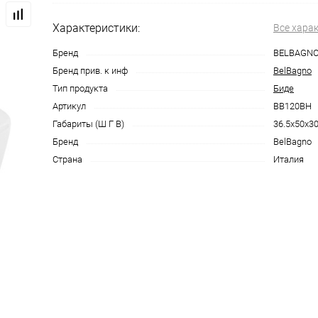
Характеристики:
Все хара
Бренд
BELBAGN
Бренд прив. к инф
BelBagno
Тип продукта
Биде
Артикул
BB120BH
Габариты (Ш Г В)
36.5x50x30
Бренд
BelBagno
Страна
Италия