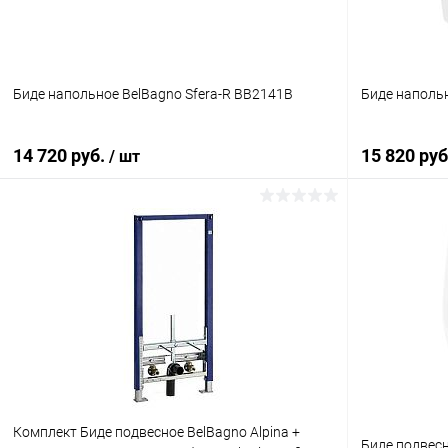
Биде напольное BelBagno Sfera-R BB2141B
Биде напольн
14 720 руб.
15 820 ру
/ шт
Подписаться
Купить в 1 клик
Сравнение
Купить в 1
В избранное
Недоступно
В избранн
Комплект Биде подвесное BelBagno Alpina +
Биде подвес