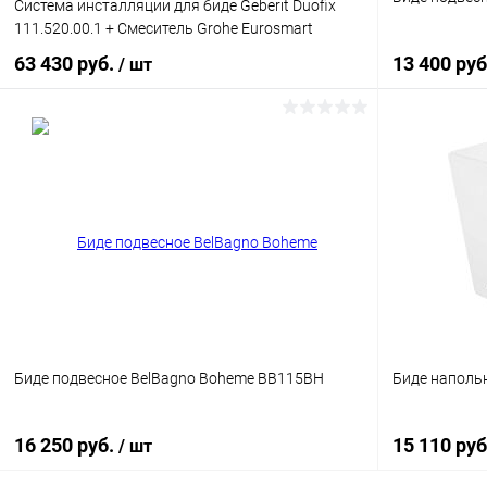
Система инсталляции для биде Geberit Duofix
111.520.00.1 + Смеситель Grohe Eurosmart
32929002 для биде + Си
63 430 руб.
13 400 ру
/ шт
В корзину
Купить в 1 клик
Сравнение
Купить в 1
В избранное
Под заказ
В избранн
Биде подвесное BelBagno Boheme BB115BH
Биде напольн
16 250 руб.
15 110 ру
/ шт