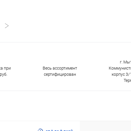
г. Мы
ка при
Весь ассортимент
Коммунистич
руб.
сертифицирован
корпус 3/1
Тер