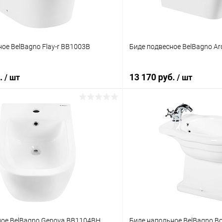
ое BelBagno Flay-r BB1003B
Биде подвесное BelBagno A
б.
13 170 руб.
/ шт
/ шт
В корзину
Подпис
 клик
Сравнение
Купить в 1 клик
ое
Под заказ
В избранное
ное BelBagno Genova BB1104BH
Биде напольное BelBagno 