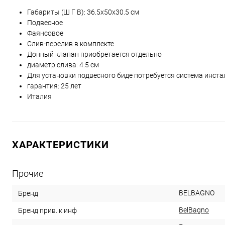
Габариты (Ш Г В):
36.5
x
50
x
30.5
см
Подвесное
Фаянсовое
Слив-перелив в комплекте
Донный клапан приобретается отдельно
диаметр слива: 4.5 см
Для установки подвесного биде потребуется система инст
гарантия: 25 лет
Италия
ХАРАКТЕРИСТИКИ
Прочие
BELBAGNO
Бренд
BelBagno
Бренд прив. к инф