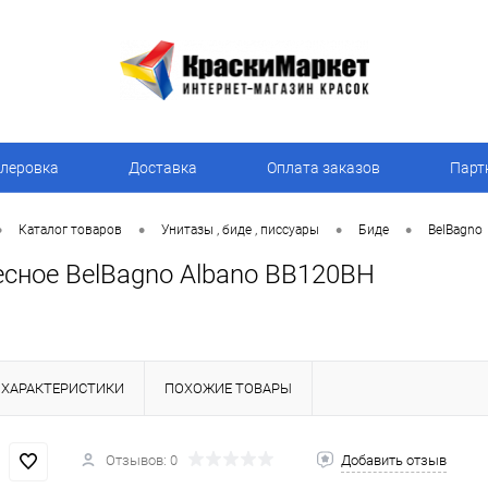
леровка
Доставка
Оплата заказов
Парт
•
•
•
•
Каталог товаров
Унитазы , биде , писсуары
Биде
BelBagno
есное BelBagno Albano BB120BH
ХАРАКТЕРИСТИКИ
ПОХОЖИЕ ТОВАРЫ
Отзывов: 0
Добавить отзыв