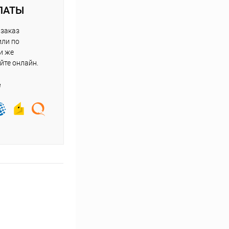
ЛАТЫ
 заказ
или по
и же
йте онлайн.
е