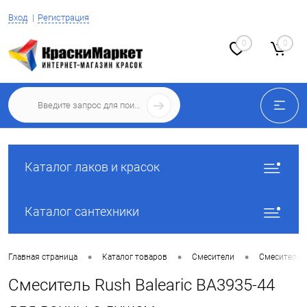
Вход
Регистрация
0
0
Каталог лаков и красок
Каталог сантехники
•
•
•
Главная страница
Каталог товаров
Смесители
Смесители 
Смеситель Rush Balearic BA3935-44