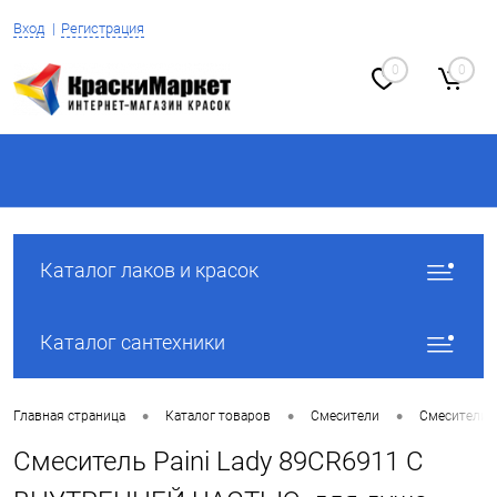
Вход
Регистрация
0
0
Каталог лаков и красок
Каталог сантехники
•
•
•
Главная страница
Каталог товаров
Смесители
Смесители 
Смеситель Paini Lady 89CR6911 С