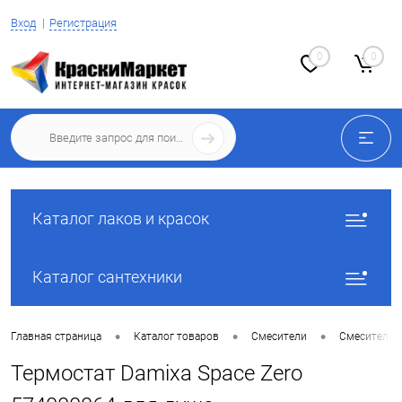
Вход
Регистрация
0
0
Каталог лаков и красок
Каталог сантехники
•
•
•
Главная страница
Каталог товаров
Смесители
Смесители 
Термостат Damixa Space Zero