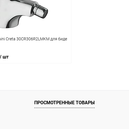
ое
Под заказ
В избранное
aini Creta 30CR306R2LMKM для биде
/ шт
В корзину
 клик
Сравнение
ПРОСМОТРЕННЫЕ ТОВАРЫ
ое
Под заказ