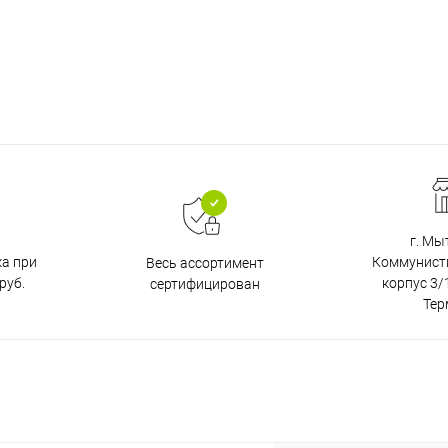
г. Мы
ка при
Коммунистич
Весь ассортимент
руб.
корпус 3/1
сертифицирован
Тер