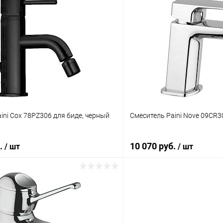
ini Cox 78PZ306 для биде, черный
Смеситель Paini Nove 09CR3
б.
10 070 руб.
/ шт
/ шт
В корзину
В корз
 клик
Сравнение
Купить в 1 клик