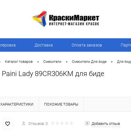
леровка
Доставка
Оплата заказов
Парт
•
•
•
•
Каталог товаров
Смесители
Смесители Для биде
Для биде
 Paini Lady 89CR306KM для биде
ХАРАКТЕРИСТИКИ
ПОХОЖИЕ ТОВАРЫ
Отзывов: 0
Добавить отзыв