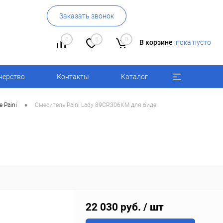
Заказать звонок
0
0
0
В корзине
пока пусто
нерство
Контакты
Каталог
•
 Paini
Смеситель Paini Lady 89CR306KM для биде
22 030 руб.
/ шт