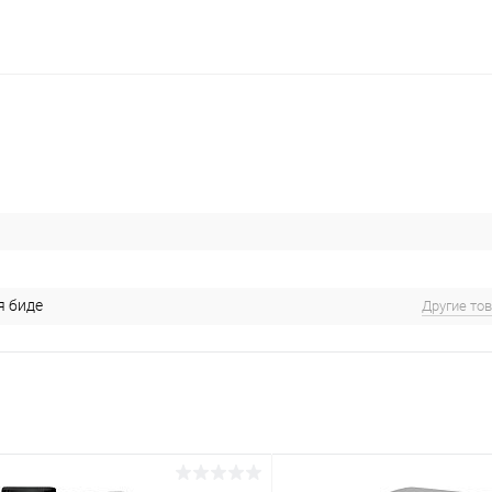
я биде
Другие то