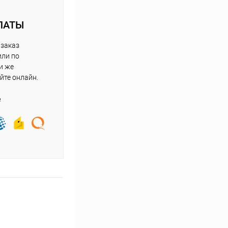
ЛАТЫ
 заказ
или по
и же
йте онлайн.
е