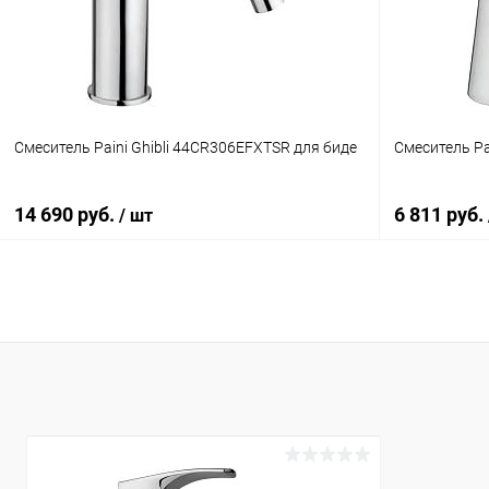
В избранное
Под заказ
В избранн
Смеситель Paini Ghibli 44CR306EFXTSR для биде
Смеситель P
14 690 руб.
6 811 руб.
/ шт
В корзину
Купить в 1 клик
Сравнение
Купить в 1
В избранное
Под заказ
В избранн