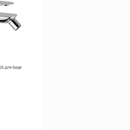
06 для биде
ину
Сравнение