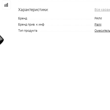
Характеристики:
Все хара
Бренд
PAINI
Бренд прив. к инф
Paini
Тип продукта
Смеситель