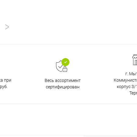
г. Мы
ка при
Коммунистич
Весь ассортимент
руб.
корпус 3/1
сертифицирован
Тер