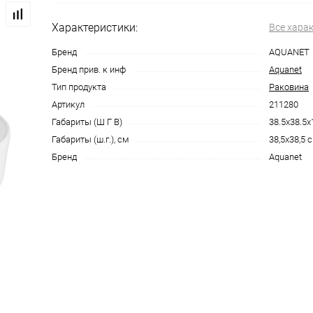
Характеристики:
Все хара
Бренд
AQUANET
Бренд прив. к инф
Aquanet
Тип продукта
Раковина
Артикул
211280
Габариты (Ш Г В)
38.5x38.5x
Габариты (ш.г.), см
38,5x38,5 
Бренд
Aquanet