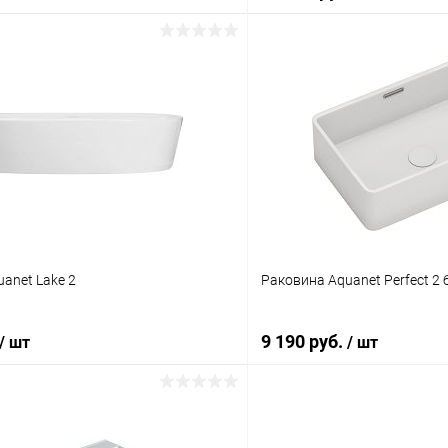
В корзину
В корз
 клик
Сравнение
Купить в 1 клик
ое
Под заказ
В избранное
anet Lake 2
Раковина Aquanet Perfect 2 
9 190 руб.
/ шт
/ шт
В корзину
В корз