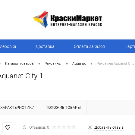
леровка
Доставка
Оплата заказов
Парт
•
•
•
•
Каталог товаров
Раковины
Aquanet
Раковина Aquanet City
quanet City 1
ХАРАКТЕРИСТИКИ
ПОХОЖИЕ ТОВАРЫ
Отзывов: 0
Добавить отзыв