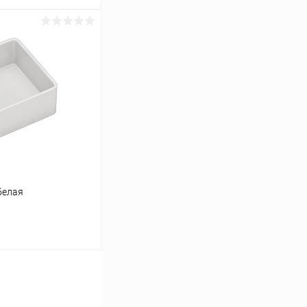
ину
Сравнение
Под заказ
белая
ину