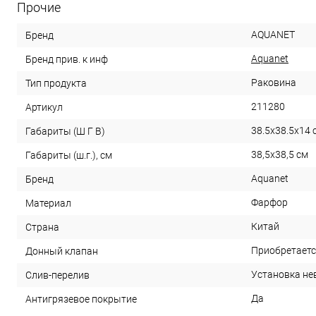
Прочие
AQUANET
Бренд
Aquanet
Бренд прив. к инф
Раковина
Тип продукта
211280
Артикул
38.5x38.5x14 
Габариты (Ш Г В)
38,5x38,5 см
Габариты (ш.г.), см
Aquanet
Бренд
Фарфор
Материал
Китай
Страна
Приобретаетс
Донный клапан
Установка н
Слив-перелив
Да
Антигрязевое покрытие