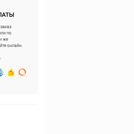
ЛАТЫ
 заказ
или по
и же
йте онлайн.
е