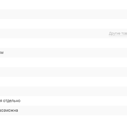
Другие то
см
я отдельно
евозможна