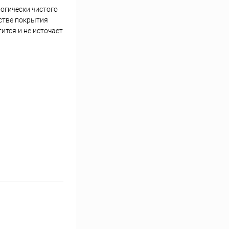
логически чистого
естве покрытия
тся и не источает