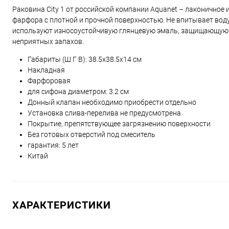
Раковина City 1 от российской компании Aquanet – лаконичное 
фарфора с плотной и прочной поверхностью. Не впитывает воду
используют износоустойчивую глянцевую эмаль, защищающую от
неприятных запахов.
Габариты (Ш Г В):
38.5
x
38.5
x
14
см
Накладная
Фарфоровая
для сифона диаметром: 3.2 см
Донный клапан необходимо приобрести отдельно
Установка слива-перелива не предусмотрена
Покрытие, препятствующее загрязнению поверхности
Без готовых отверстий под смеситель
гарантия: 5 лет
Китай
ХАРАКТЕРИСТИКИ