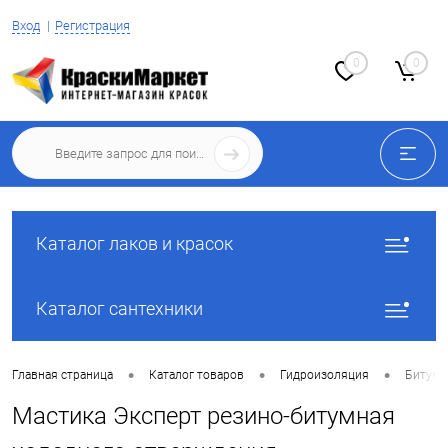
Вход
Регистрация
0
0
Каталог лаков и красок
Каталог сантехники
•
•
•
Главная страница
Каталог товаров
Гидроизоляция
Битумн
Мастика Эксперт резино-битумная