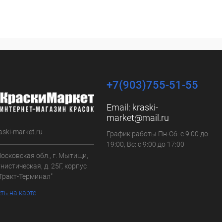
+7(903)755-51-55
Email:
kraski-
market@mail.ru
aski-market.ru
График работы Пн-Сб: с 9:00 до
19:00, Вс: с 9:00 до 17:00
осковская обл., г. Мытищи,
нистическая, д. 25Г, корпус
"Тракт-Терминал"
ть на карте