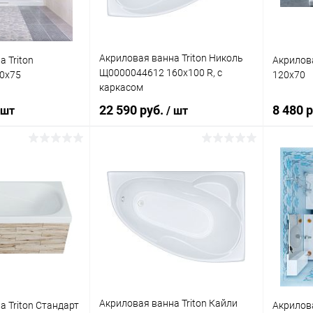
Акриловая ванна Triton Николь
 Triton
Акрилова
Щ0000044612 160x100 R, с
0x75
120x70
каркасом
22 590 руб.
8 480 
 шт
/ шт
корзину
В корзину
ик
К сравнению
Купить в 1 клик
К сравнению
Купит
Под заказ
В избранное
Под заказ
В изб
Акриловая ванна Triton Кайли
 Triton Стандарт
Акрилова