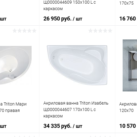
Щ0000044609 150x100 L с
170x75
каркасом
26 950 руб.
16 760
 шт
/ шт
писаться
В корзину
ик
К сравнению
Купить в 1 клик
К сравнению
Купит
Недоступно
В избранное
Под заказ
В изб
Акриловая ванна Triton Изабель
а Triton Мари
Акрилова
Щ0000044607 170x100 L с
70 правая
120x70
каркасом
34 335 руб.
10 570
 шт
/ шт