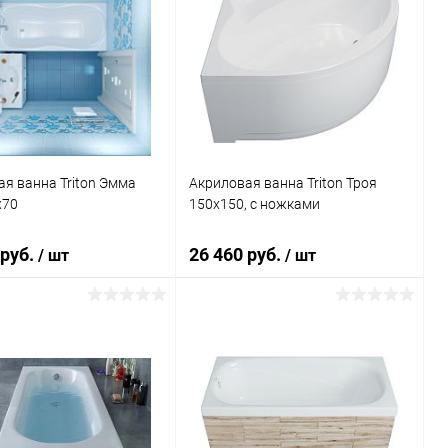
я ванна Triton Эмма
Акриловая ванна Triton Троя
x70
150x150, с ножками
 руб.
26 460 руб.
/ шт
/ шт
В корзину
В корзину
ь в 1 клик
К сравнению
Купить в 1 клик
К сравнению
ранное
Под заказ
В избранное
Под заказ