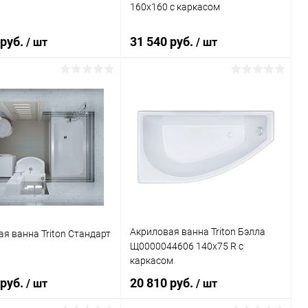
160x160 с каркасом
 руб.
31 540 руб.
/ шт
/ шт
В корзину
В корзину
ь в 1 клик
К сравнению
Купить в 1 клик
К сравнению
ранное
Под заказ
В избранное
Под заказ
Акриловая ванна Triton Бэлла
я ванна Triton Стандарт
Щ0000044606 140x75 R с
каркасом
 руб.
20 810 руб.
/ шт
/ шт