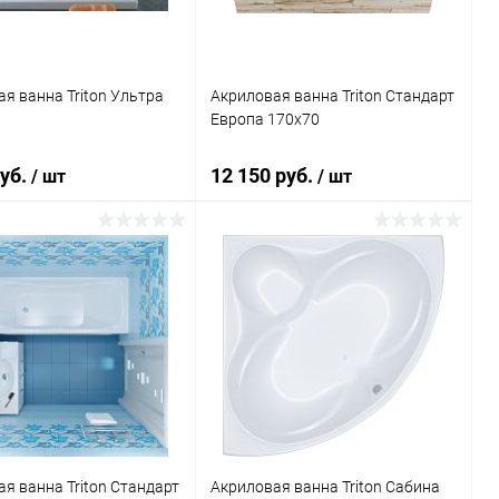
я ванна Triton Ультра
Акриловая ванна Triton Стандарт
Европа 170x70
руб.
12 150 руб.
/ шт
/ шт
Подписаться
В корзину
ь в 1 клик
К сравнению
Купить в 1 клик
К сравнению
ранное
Недоступно
В избранное
Под заказ
я ванна Triton Стандарт
Акриловая ванна Triton Сабина