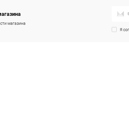
ик
К сравнению
Купить в 1 клик
К сравнению
Купит
Под заказ
В избранное
Недоступно
В изб
магазина
сти магазина
Я со