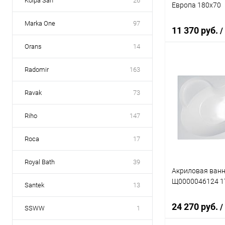
Kolpa San
26
Европа 180x70
Marka One
97
11 370 руб.
/
Orans
14
Radomir
163
Под
Ravak
73
Купить в 1 кл
В избранное
Riho
147
Roca
17
Royal Bath
39
Акриловая ванн
Щ0000046124 1
Santek
13
24 270 руб.
/
SSWW
1