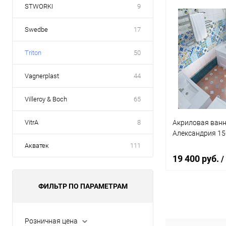
STWORKI
9
Под
Swedbe
17
Купить в 1 кл
Triton
50
В избранное
Vagnerplast
44
Villeroy & Boch
65
Акриловая ванна
VitrA
8
Александрия 15
Акватек
111
19 400 руб.
/
ФИЛЬТР ПО ПАРАМЕТРАМ
В 
Розничная цена