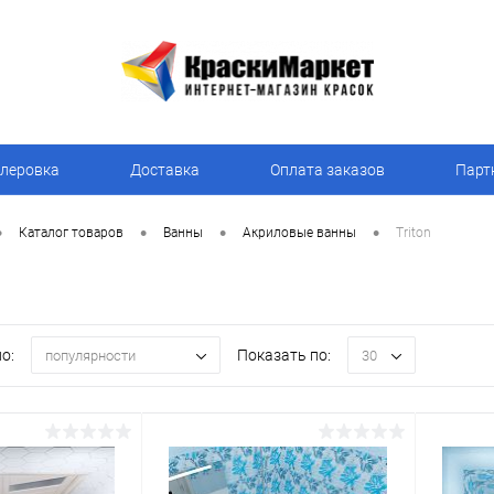
леровка
Доставка
Оплата заказов
Парт
•
•
•
•
Каталог товаров
Ванны
Акриловые ванны
Triton
о:
Показать по:
популярности
30