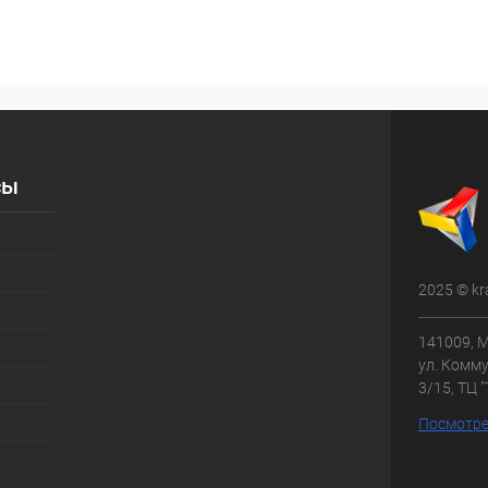
сы
2025 © kr
141009, М
ул. Комму
3/15, ТЦ 
Посмотре