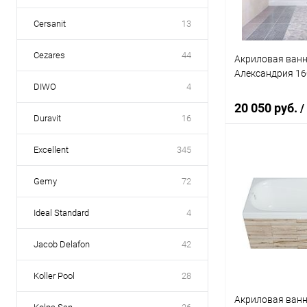
Cersanit
13
Cezares
44
Акриловая ванна
Александрия 16
DIWO
4
20 050 руб.
/
Duravit
16
Excellent
345
В 
Gemy
72
Купить в 1 кл
Ideal Standard
4
В избранное
Jacob Delafon
42
Koller Pool
28
Акриловая ванна