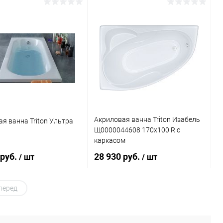
Подписаться
Подписаться
ь в 1 клик
К сравнению
Купить в 1 клик
К сравнению
ранное
Недоступно
В избранное
Недоступно
Акриловая ванна Triton Изабель
я ванна Triton Ультра
Щ0000044608 170x100 R с
каркасом
 руб.
28 930 руб.
/ шт
/ шт
перед
Подписаться
В корзину