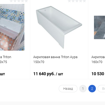
писаться
В корзину
ик
К сравнению
Купить в 1 клик
К сравнению
Купит
Недоступно
В избранное
Под заказ
В изб
 Triton
Акриловая ванна Triton Аура
Акрилова
0x75
150x70
160x70
11 640 руб.
10 530
 шт
/ шт
Назад
1
2
В
корзину
Подписаться