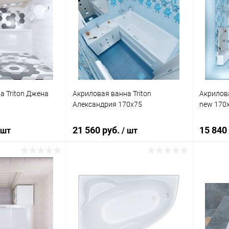
а Triton Джена
Акриловая ванна Triton
Акрилова
Александрия 170x75
new 170
21 560 руб.
15 840
 шт
/ шт
корзину
В корзину
ик
Сравнение
Купить в 1 клик
К сравнению
Купит
Под заказ
В избранное
Под заказ
В изб