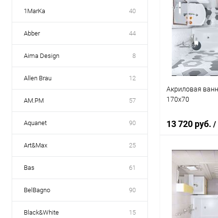
1MarKa
40
Abber
44
Aima Design
8
Allen Brau
12
Акриловая ванн
170x70
AM.PM
57
13 720 руб.
Aquanet
90
/
Art&Max
25
В 
Bas
61
Купить в 1 кл
BelBagno
90
В избранное
Black&White
15