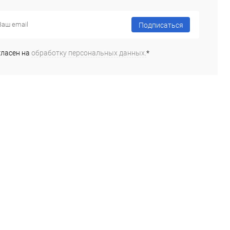
ь в 1 клик
К сравнению
Купить в 1 клик
К сравнению
ранное
Недоступно
В избранное
Под заказ
Подписаться
гласен на
обработку персональных данных.
*