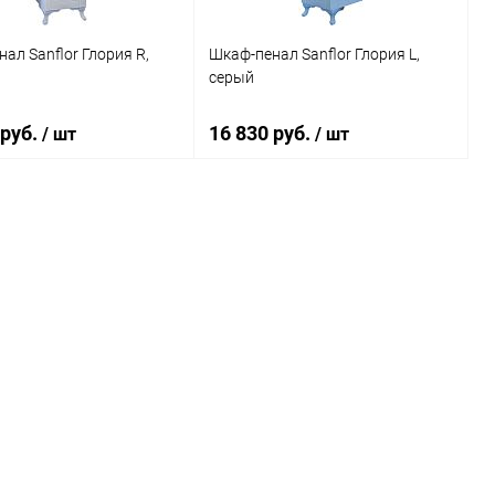
ал Sanflor Глория R,
Шкаф-пенал Sanflor Глория L,
серый
 руб.
16 830 руб.
/ шт
/ шт
В корзину
В корзину
ь в 1 клик
Сравнение
Купить в 1 клик
Сравнение
ранное
Под заказ
В избранное
Под заказ