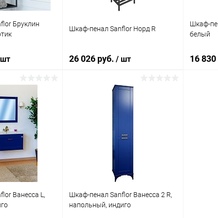
flor Бруклин
Шкаф-пен
Шкаф-пенал Sanflor Норд R
отик
белый
26 026 руб.
16 830
 шт
/ шт
корзину
В корзину
ик
Сравнение
Купить в 1 клик
Сравнение
Купит
Под заказ
В избранное
Под заказ
В изб
lor Ванесса L,
Шкаф-пенал Sanflor Ванесса 2 R,
иго
напольный, индиго