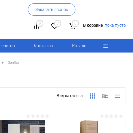
Заказать звонок
0
0
0
В корзине
пока пусто
нерство
Контакты
Каталог
•
Sanflor
Вид каталога: