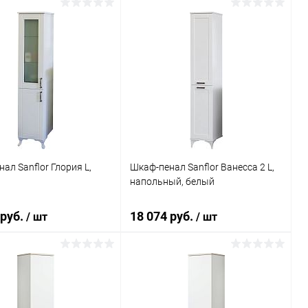
В корзину
В корзину
ь в 1 клик
Сравнение
Купить в 1 клик
Сравнение
ранное
Под заказ
В избранное
Под заказ
ал Sanflor Глория L,
Шкаф-пенал Sanflor Ванесса 2 L,
напольный, белый
 руб.
18 074 руб.
/ шт
/ шт
В корзину
В корзину