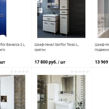
lor Ванесса 2 L,
Шкаф-пенал Sanflor Техас L,
Шкаф-пен
иго
орегон
подвесн
17 800 руб.
13 969
 шт
/ шт
корзину
В корзину
ик
Сравнение
Купить в 1 клик
Сравнение
Купит
Под заказ
В избранное
Под заказ
В изб