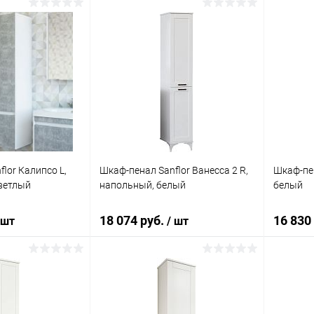
корзину
В корзину
ик
Сравнение
Купить в 1 клик
Сравнение
Купит
Под заказ
В избранное
Под заказ
В изб
lor Калипсо L,
Шкаф-пенал Sanflor Ванесса 2 R,
Шкаф-пен
светлый
напольный, белый
белый
18 074 руб.
16 830
 шт
/ шт
корзину
В корзину