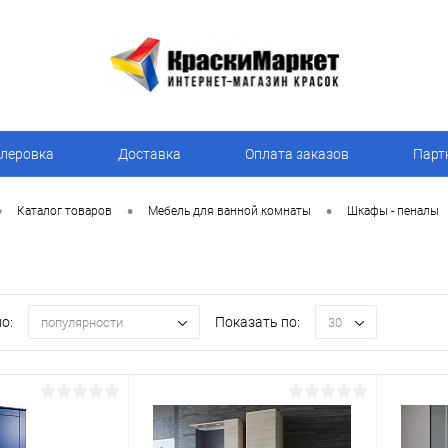
леровка
Доставка
Оплата заказов
Парт
•
•
•
Каталог товаров
Мебель для ванной комнаты
Шкафы - пеналы
о:
Показать по:
популярности
30