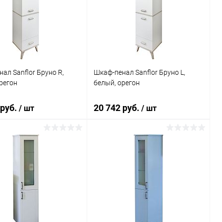
ь в 1 клик
Сравнение
Купить в 1 клик
Сравнение
ранное
Под заказ
В избранное
Под заказ
ал Sanflor Бруно R,
Шкаф-пенал Sanflor Бруно L,
регон
белый, орегон
 руб.
20 742 руб.
/ шт
/ шт
В корзину
В корзину
ь в 1 клик
Сравнение
Купить в 1 клик
Сравнение
ранное
Под заказ
В избранное
Под заказ