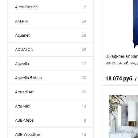
Aima Design
2
AM.PM
29
Aquanet
68
AQUATON
59
Шкаф-пенал Sanf
напольный, инд
Aqwella
17
18 074 руб.
Aqwella 5 stars
30
/
Armadi Art
26
В 
Art&Max
18
Купить в 1 кл
ASB-Mebel
8
В избранное
ASB-Woodline
16