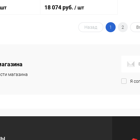
18 074 руб.
 шт
/ шт
Назад
1
2
В
корзину
В корзину
ик
Сравнение
Купить в 1 клик
Сравнение
Под заказ
В избранное
Под заказ
магазина
сти магазина
Я со
сы