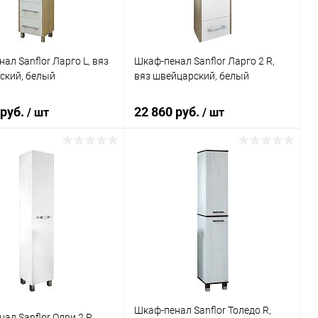
ал Sanflor Ларго L, вяз
Шкаф-пенал Sanflor Ларго 2 R,
ский, белый
вяз швейцарский, белый
 руб.
22 860 руб.
/ шт
/ шт
В корзину
В корзину
ь в 1 клик
Сравнение
Купить в 1 клик
Сравнение
ранное
Под заказ
В избранное
Под заказ
Шкаф-пенал Sanflor Толедо R,
ал Sanflor Одри 2 R