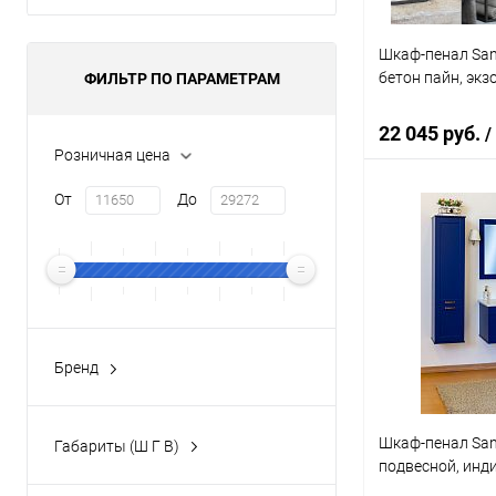
Шкаф-пенал San
бетон пайн, экз
ФИЛЬТР ПО ПАРАМЕТРАМ
22 045 руб.
/
Розничная цена
От
До
В 
Купить в 1 кл
В избранное
Бренд
SANFLOR
(46)
Шкаф-пенал Sanf
Габариты (Ш Г В)
подвесной, инд
32.4x33.8x194.8 см
(2)