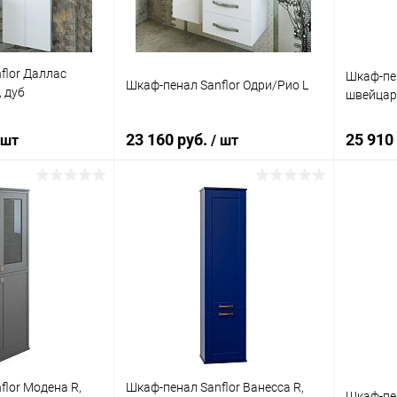
flor Даллас
Шкаф-пен
Шкаф-пенал Sanflor Одри/Рио L
 дуб
швейцар
23 160 руб.
25 910
 шт
/ шт
корзину
В корзину
ик
Сравнение
Купить в 1 клик
Сравнение
Купит
Под заказ
В избранное
Под заказ
В изб
flor Модена R,
Шкаф-пенал Sanflor Ванесса R,
Шкаф-пен