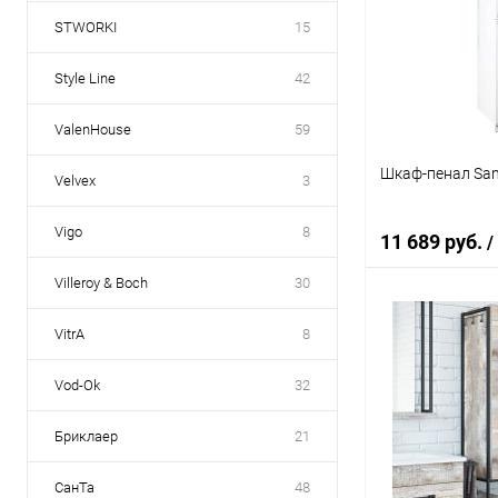
Купить в 1 кл
STWORKI
15
В избранное
Style Line
42
ValenHouse
59
Шкаф-пенал San
Velvex
3
Vigo
8
11 689 руб.
/
Villeroy & Boch
30
В 
VitrA
8
Vod-Ok
32
Купить в 1 кл
В избранное
Бриклаер
21
СанТа
48