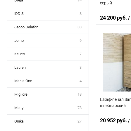
Dreja
14
серый
IDDIS
8
24 200 руб.
/
Jacob Delafon
33
Jorno
9
В 
Keuco
7
Купить в 1 кл
В избранное
Laufen
3
Marka One
4
Migliore
18
Шкаф-пенал Sanf
швейцарский
Misty
78
20 952 руб.
/
Onika
27