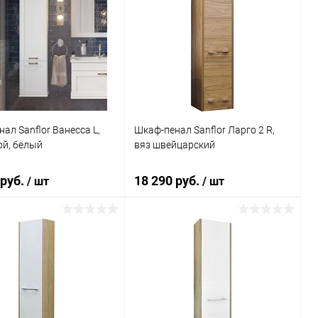
ал Sanflor Ванесса L,
Шкаф-пенал Sanflor Ларго 2 R,
ой, белый
вяз швейцарский
 руб.
18 290 руб.
/ шт
/ шт
В корзину
В корзину
ь в 1 клик
Сравнение
Купить в 1 клик
Сравнение
ранное
Под заказ
В избранное
Под заказ