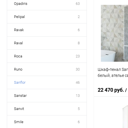
Opadiris
63
В 
Pelipal
2
Купить в 1 кл
Ravak
6
В избранное
Raval
8
Roca
23
Шкаф-пенал Sanf
Runo
30
белый, ателье 
Sanflor
46
22 470 руб.
/
Sanstar
13
Sanvit
5
В 
Smile
6