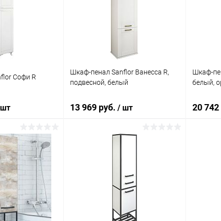
ик
Сравнение
Купить в 1 клик
Сравнение
Купит
Под заказ
В избранное
Под заказ
В изб
Шкаф-пенал Sanflor Ванесса R,
Шкаф-пен
flor Софи R
подвесной, белый
белый, о
13 969 руб.
20 742
 шт
/ шт
корзину
В корзину
ик
Сравнение
Купить в 1 клик
Сравнение
Купит
Под заказ
В избранное
Под заказ
В изб