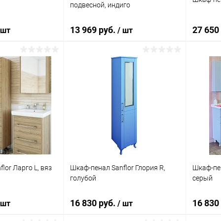
подвесной, индиго
13 969 руб.
27 650
 шт
/ шт
корзину
В корзину
ик
Сравнение
Купить в 1 клик
Сравнение
Купит
Под заказ
В избранное
Под заказ
В изб
lor Ларго L, вяз
Шкаф-пенал Sanflor Глория R,
Шкаф-пен
голубой
серый
16 830 руб.
16 830
 шт
/ шт