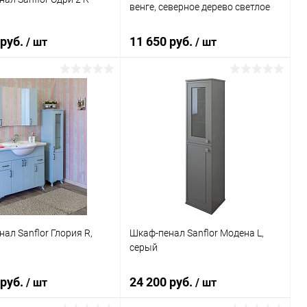
венге, северное дерево светлое
 руб.
11 650 руб.
/ шт
/ шт
В корзину
В корзину
ь в 1 клик
Сравнение
Купить в 1 клик
Сравнение
ранное
Под заказ
В избранное
Под заказ
ал Sanflor Глория R,
Шкаф-пенал Sanflor Модена L,
серый
 руб.
24 200 руб.
/ шт
/ шт