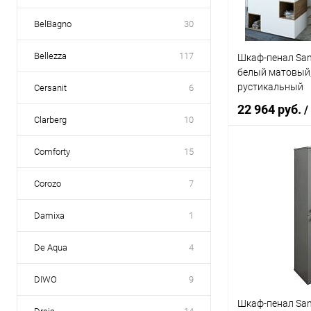
BelBagno
30
Bellezza
117
Шкаф-пенал San
белый матовый,
рустикальный
Cersanit
6
22 964 руб.
/
Clarberg
10
Comforty
15
В 
Corozo
7
Купить в 1 кл
Damixa
1
В избранное
De Aqua
4
DIWO
9
Шкаф-пенал San