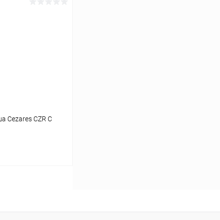
а Cezares CZR C
ину