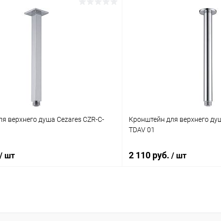
я верхнего душа Cezares CZR-C-
Кронштейн для верхнего душ
TDAV 01
2 110 руб.
/ шт
/ шт
В корзину
В корз