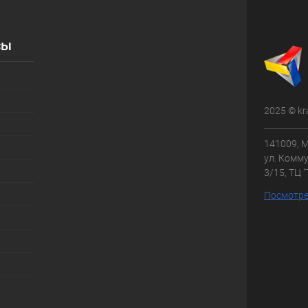
сы
2025 © kr
141009, М
ул. Комму
3/15, ТЦ 
Посмотре