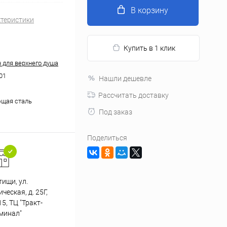
В корзину
ктеристики
Купить в 1 клик
 для верхнего душа
01
Нашли дешевле
Рассчитать доставку
щая сталь
Под заказ
Поделиться
тищи, ул.
Подарки при заказе от 3000
еская, д. 25Г,
Пр
рублей
5, ТЦ "Тракт-
минал"