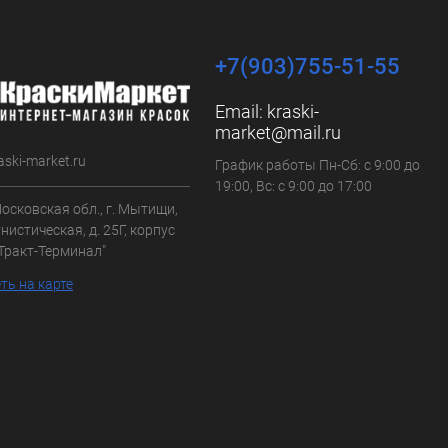
+7(903)755-51-55
Email:
kraski-
market@mail.ru
aski-market.ru
График работы Пн-Сб: с 9:00 до
19:00, Вс: с 9:00 до 17:00
осковская обл., г. Мытищи,
нистическая, д. 25Г, корпус
"Тракт-Терминал"
ть на карте