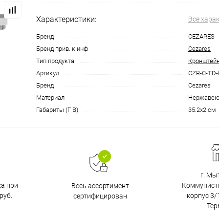
Характеристики:
Все хара
Бренд
CEZARES
Бренд прив. к инф
Cezares
Тип продукта
Кронштейн
Артикул
CZR-C-TD-
Бренд
Cezares
Материал
Нержавею
Габариты (Г В)
35.2x2 см
г. Мы
ка при
Коммунистич
Весь ассортимент
руб.
корпус 3/1
сертифицирован
Тер