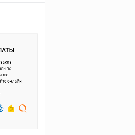
ЛАТЫ
 заказ
или по
и же
йте онлайн.
е