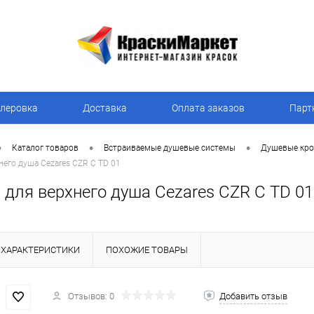
леровка
Доставка
Оплата заказов
Парт
•
•
•
Каталог товаров
Встраиваемые душевые системы
Душевые кр
его душа Cezares CZR C TD 01
 для верхнего душа Cezares CZR C TD 01
ХАРАКТЕРИСТИКИ
ПОХОЖИЕ ТОВАРЫ
Отзывов: 0
Добавить отзыв