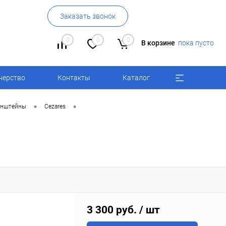
Заказать звонок
0
0
0
В корзине
пока пусто
нерство
Контакты
Каталог
•
•
онштейны
Cezares
3 300 руб.
/ шт