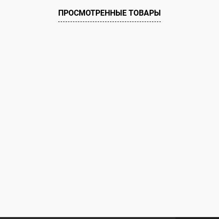
 клик
К сравнению
Купить в 1 клик
ПРОСМОТРЕННЫЕ ТОВАРЫ
ое
Под заказ
В избранное