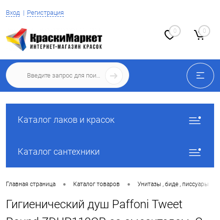
Вход
Регистрация
0
0
Каталог лаков и красок
Каталог сантехники
•
•
•
Главная страница
Каталог товаров
Унитазы , биде , писсуары
Гигиенический душ Paffoni Tweet