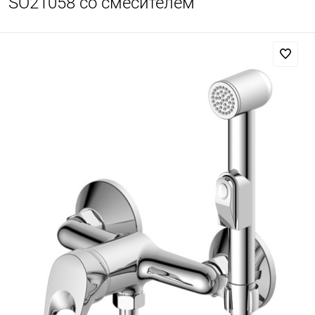
SO21058 со смесителем