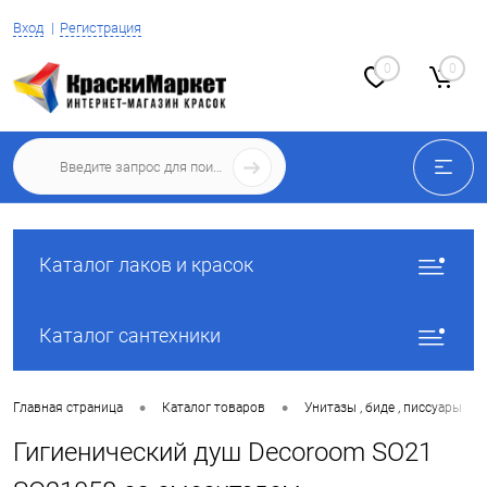
Вход
Регистрация
0
0
Каталог лаков и красок
Каталог сантехники
•
•
•
Главная страница
Каталог товаров
Унитазы , биде , писсуары
Гигиенический душ Decoroom SO21