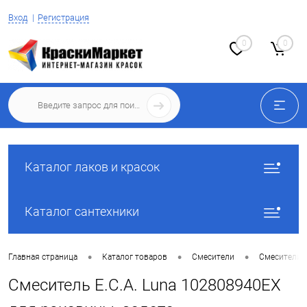
Вход
Регистрация
0
0
Каталог лаков и красок
Каталог сантехники
•
•
•
Главная страница
Каталог товаров
Смесители
Смесители 
Смеситель E.C.A. Luna 102808940EX