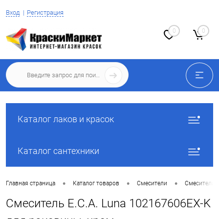
Вход
Регистрация
0
0
Каталог лаков и красок
Каталог сантехники
•
•
•
Главная страница
Каталог товаров
Смесители
Смесители 
Смеситель E.C.A. Luna 102167606EX-K