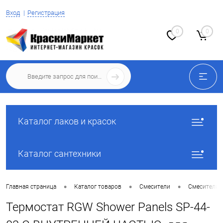
Вход
Регистрация
0
0
Каталог лаков и красок
Каталог сантехники
•
•
•
Главная страница
Каталог товаров
Смесители
Смесители 
Термостат RGW Shower Panels SP-44-