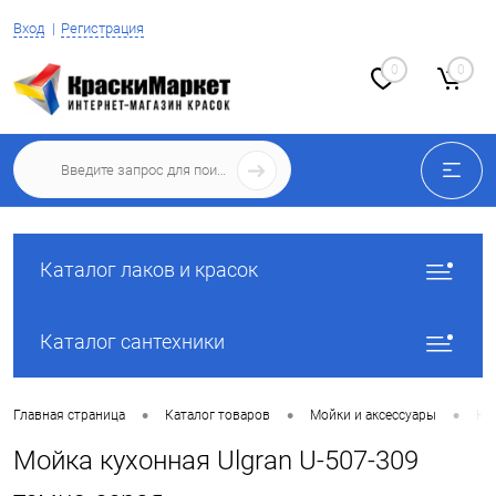
Вход
Регистрация
0
0
Каталог лаков и красок
Каталог сантехники
•
•
•
Главная страница
Каталог товаров
Мойки и аксессуары
Ку
Мойка кухонная Ulgran U-507-309