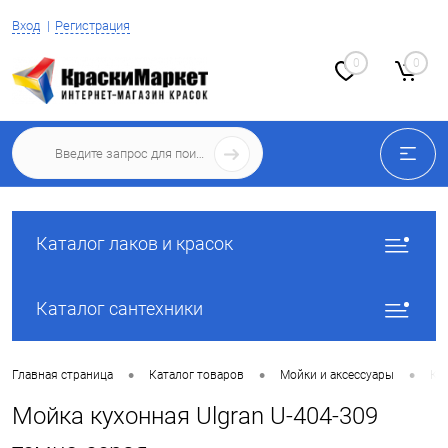
Вход
Регистрация
0
0
Каталог лаков и красок
Каталог сантехники
•
•
•
Главная страница
Каталог товаров
Мойки и аксессуары
Ку
Мойка кухонная Ulgran U-404-309