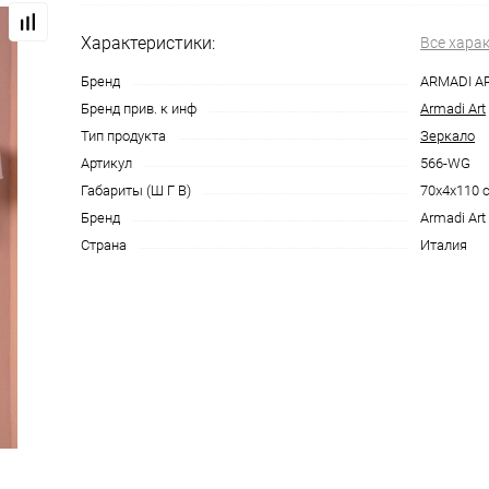
Характеристики:
Все хара
Бренд
ARMADI A
Бренд прив. к инф
Armadi Art
Тип продукта
Зеркало
Артикул
566-WG
Габариты (Ш Г В)
70x4x110 
Бренд
Armadi Art
Страна
Италия