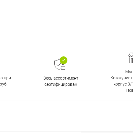
г. Мы
ка при
Коммунистич
Весь ассортимент
руб.
корпус 3/1
сертифицирован
Тер