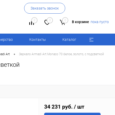
Заказать звонок
0
0
0
В корзине
пока пусто
нерство
Контакты
Каталог
•
adi Art
Зеркало Armadi Art Monaco 70 белое, золото, с подсветкой
светкой
34 231 руб.
/ шт