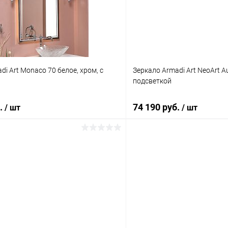
di Art Monaco 70 белое, хром, с
Зеркало Armadi Art NeoArt A
подсветкой
б.
74 190 руб.
/ шт
/ шт
В корзину
В корз
 клик
Сравнение
Купить в 1 клик
ое
Под заказ
В избранное