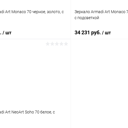
di Art Monaco 70 черное, золото, с
Зеркало Armadi Art Monaco 7
с подсветкой
б.
34 231 руб.
/ шт
/ шт
В корзину
В корз
 клик
Сравнение
Купить в 1 клик
ое
Под заказ
В избранное
i Art NeoArt Soho 70 белое, с