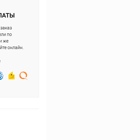
ЛАТЫ
 заказ
или по
и же
йте онлайн.
е