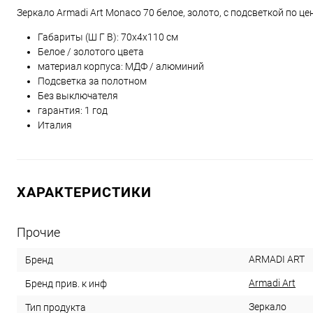
Зеркало Armadi Art Monaco 70 белое, золото, с подсветкой по це
Габариты (Ш Г В):
70
x
4
x
110
см
Белое / золотого цвета
материал корпуса: МДФ / алюминий
Подсветка за полотном
Без выключателя
гарантия: 1 год
Италия
ХАРАКТЕРИСТИКИ
Прочие
ARMADI ART
Бренд
Armadi Art
Бренд прив. к инф
Зеркало
Тип продукта