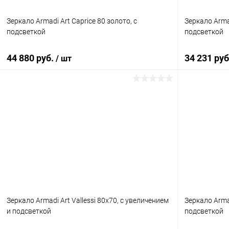
Зеркало Armadi Art Caprice 80 золото, с
Зеркало Arma
подсветкой
подсветкой
44 880 руб.
34 231 ру
/ шт
В корзину
Купить в 1 клик
Сравнение
Купить в 1
В избранное
Под заказ
В избранн
Зеркало Armadi Art Vallessi 80x70, с увеличением
Зеркало Armad
и подсветкой
подсветкой