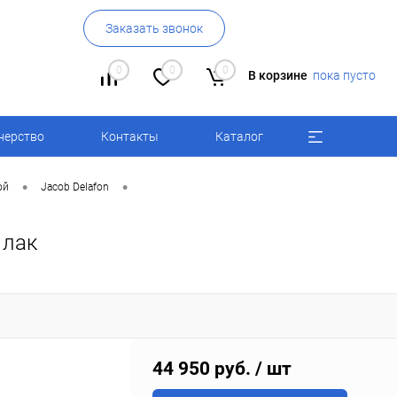
Заказать звонок
0
0
0
В корзине
пока пусто
нерство
Контакты
Каталог
•
•
ой
Jacob Delafon
 лак
44 950 руб.
/ шт