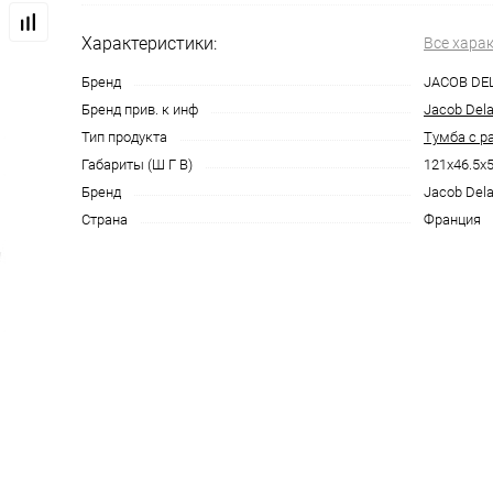
Характеристики:
Все хара
Бренд
JACOB DE
Бренд прив. к инф
Jacob Del
Тип продукта
Тумба с р
Габариты (Ш Г В)
121x46.5x
Бренд
Jacob Del
Страна
Франция