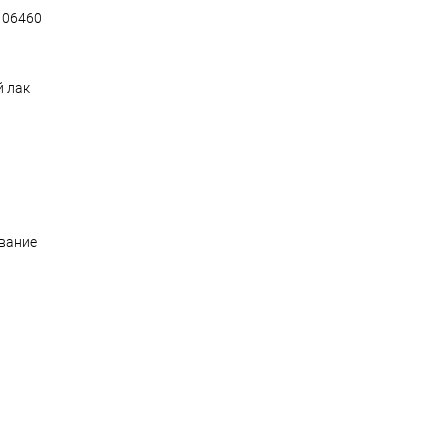
 106460
й лак
вание