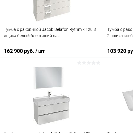
Тумба с раковиной Jacob Delafon Rythmik 120 3
Тумба с рако
ящика белый блестящий лак
2 ящика квеб
162 900 руб.
103 920 р
/ шт
В корзину
Купить в 1 клик
Сравнение
Купить в 1 кл
В избранное
Под заказ
В избранн