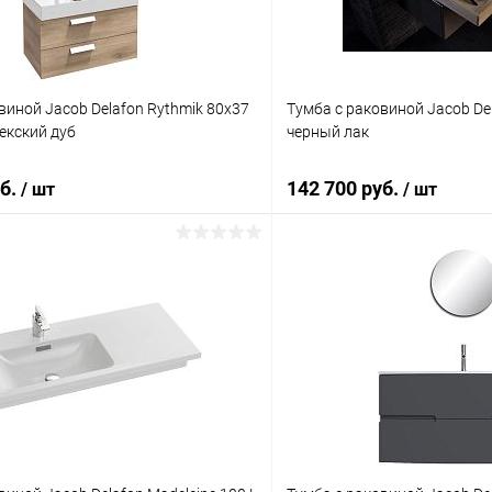
виной Jacob Delafon Rythmik 80х37
Тумба с раковиной Jacob Del
екский дуб
черный лак
уб.
142 700 руб.
/ шт
/ шт
В корзину
В корз
ик
Сравнение
Купить в 1 клик
ое
Под заказ
В избранное