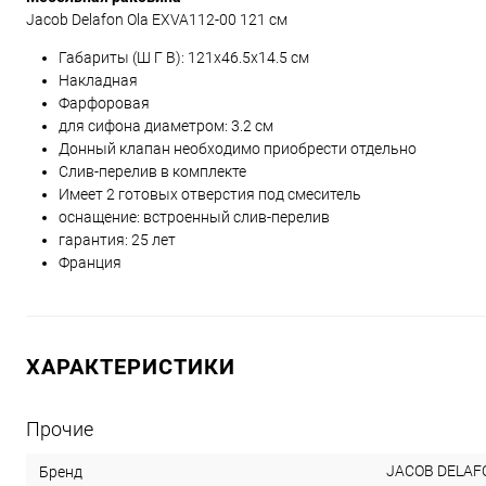
Jacob Delafon Ola EXVA112-00 121 см
Габариты (Ш Г В):
121
x
46.5
x
14.5
см
Накладная
Фарфоровая
для сифона диаметром: 3.2 см
Донный клапан необходимо приобрести отдельно
Слив-перелив в комплекте
Имеет 2 готовых отверстия под смеситель
оснащение: встроенный слив-перелив
гарантия: 25 лет
Франция
ХАРАКТЕРИСТИКИ
Прочие
JACOB DELAF
Бренд