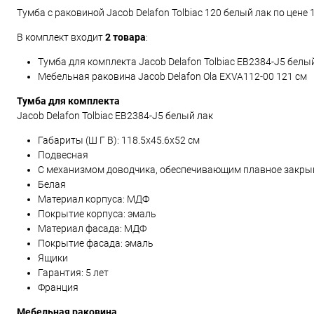
Тумба с раковиной Jacob Delafon Tolbiac 120 белый лак по цене
В комплект входит
2 товара
:
Тумба для комплекта Jacob Delafon Tolbiac EB2384-J5 белы
Мебельная раковина Jacob Delafon Ola EXVA112-00 121 см
Тумба для комплекта
Jacob Delafon Tolbiac EB2384-J5 белый лак
Габариты (Ш Г В):
118.5
x
45.6
x
52
см
Подвесная
С механизмом доводчика, обеспечивающим плавное закры
Белая
Материал корпуса: МДФ
Покрытие корпуса: эмаль
Материал фасада: МДФ
Покрытие фасада: эмаль
Ящики
Гарантия: 5 лет
Франция
Мебельная раковина