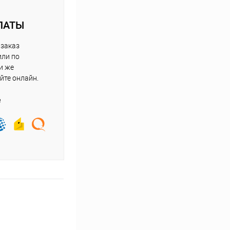
ЛАТЫ
 заказ
или по
и же
йте онлайн.
е