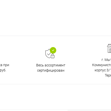
г. Мы
ка при
Коммунистич
Весь ассортимент
руб.
корпус 3/1
сертифицирован
Тер