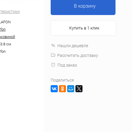
В корзину
ктеристики
LAFON
Купить в 1 клик
afon
аковиной
53.8 см
Нашли дешевле
afon
Рассчитать доставку
Под заказ
Поделиться