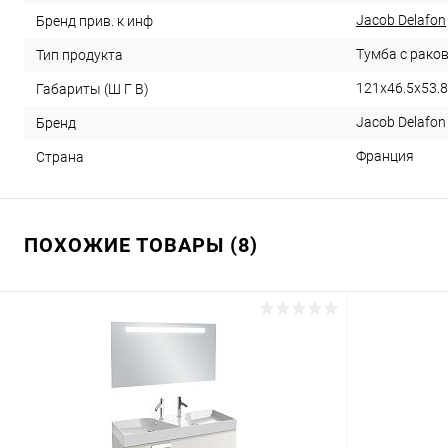
Jacob Delafon
Бренд прив. к инф
Тумба с рако
Тип продукта
121x46.5x53.8
Габариты (Ш Г В)
Jacob Delafon
Бренд
Франция
Страна
ПОХОЖИЕ ТОВАРЫ (8)