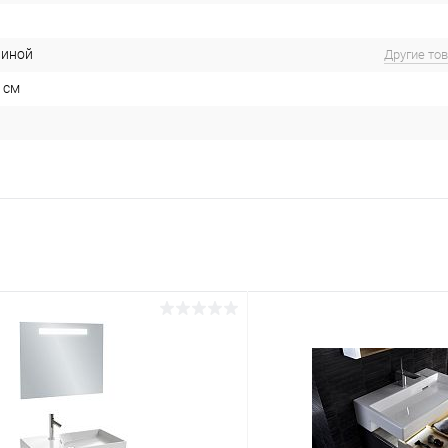
виной
Другие то
 см