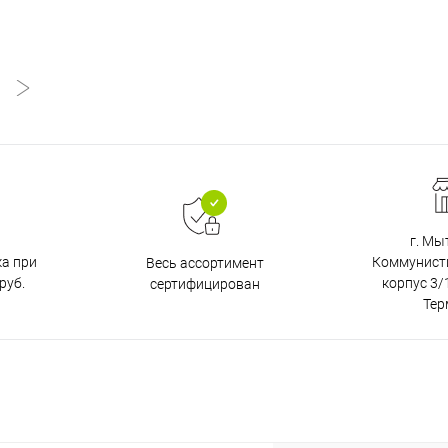
г. Мы
ка при
Коммунистич
Весь ассортимент
руб.
корпус 3/1
сертифицирован
Тер