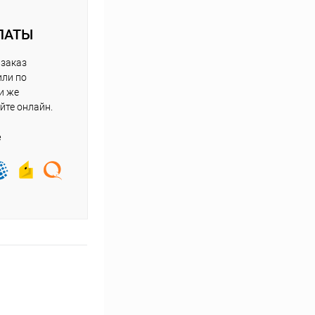
ЛАТЫ
 заказ
или по
и же
йте онлайн.
е