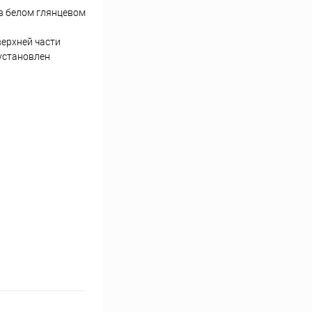
в белом глянцевом
верхней части
установлен