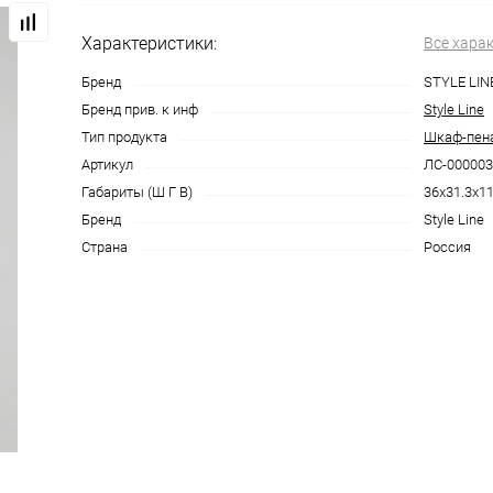
Характеристики:
Все хара
Бренд
STYLE LIN
Бренд прив. к инф
Style Line
Тип продукта
Шкаф-пен
Артикул
ЛС-000003
Габариты (Ш Г В)
36x31.3x1
Бренд
Style Line
Страна
Россия