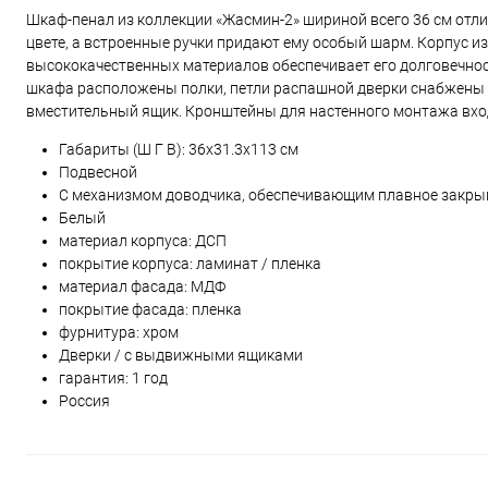
Шкаф-пенал из коллекции «Жасмин-2» шириной всего 36 см отл
цвете, а встроенные ручки придают ему особый шарм. Корпус 
высококачественных материалов обеспечивает его долговечност
шкафа расположены полки, петли распашной дверки снабжены 
вместительный ящик. Кронштейны для настенного монтажа вход
Габариты (Ш Г В):
36
x
31.3
x
113
см
Подвесной
С механизмом доводчика, обеспечивающим плавное закры
Белый
материал корпуса: ДСП
покрытие корпуса: ламинат / пленка
материал фасада: МДФ
покрытие фасада: пленка
фурнитура: хром
Дверки / с выдвижными ящиками
гарантия: 1 год
Россия