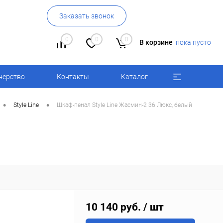
Заказать звонок
0
0
0
В корзине
пока пусто
нерство
Контакты
Каталог
•
•
Style Line
Шкаф-пенал Style Line Жасмин-2 36 Люкс, белый
10 140 руб.
/ шт