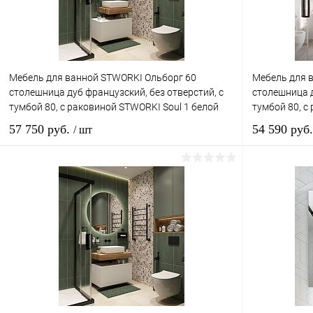
В избранное
Недоступно
В избранн
Мебель для ванной STWORKI Ольборг 60
Мебель для 
столешница дуб французский, без отверстий, с
столешница д
тумбой 80, с раковиной STWORKI Soul 1 белой
тумбой 80, с
57 750 руб.
54 590 руб
/ шт
Подписаться
Купить в 1 клик
Сравнение
Купить в 
В избранное
Недоступно
В избранн