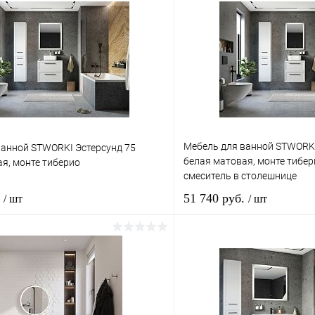
Мебель для ванной STWORKI
ванной STWORKI Эстерсунд 75
белая матовая, монте тибер
я, монте тиберио
смеситель в столешнице
.
51 740 руб.
/ шт
/ шт
В корзину
Подпис
1 клик
Сравнение
Купить в 1 клик