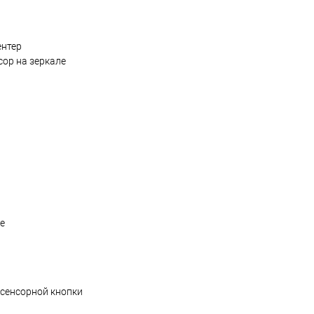
ентер
сор на зеркале
е
 сенсорной кнопки