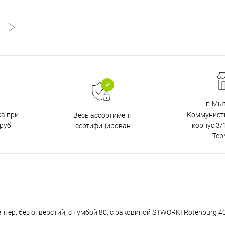
г. Мы
ка при
Коммунистич
Весь ассортимент
руб.
корпус 3/1
сертифицирован
Тер
ер, без отверстий, с тумбой 80, с раковиной STWORKI Rotenburg 40