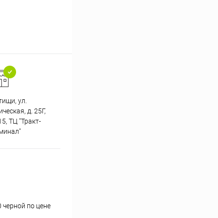
тищи, ул.
Подарки при заказе от 3000
еская, д. 25Г,
Пр
рублей
5, ТЦ "Тракт-
минал"
 черной по цене