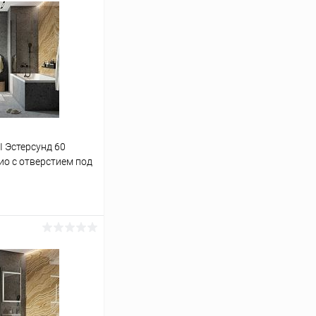
 Эстерсунд 60
ио с отверстием под
аться
Сравнение