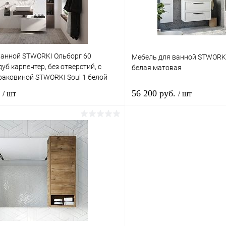
ое
Под заказ
В избранное
ванной STWORKI Ольборг 60
Мебель для ванной STWORKI
уб карпентер, без отверстий, с
белая матовая
 раковиной STWORKI Soul 1 белой
.
56 200 руб.
/ шт
/ шт
Подписаться
В корз
1 клик
Сравнение
Купить в 1 клик
ое
Недоступно
В избранное