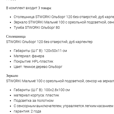
В комплект входит
:
3 товара
Столешница STWORKI Ольборг 120 без отверстий, дуб карп
Зеркало STWORKI Мальмё 100 с ореольной подсветкой, сен
Тумба STWORKI Ольборг 80
Столешница
STWORKI Ольборг 120 без отверстий, дуб карпентер
Габариты (Ш Г В):
120x50x11
см
Материал: фанера
Покрытие: HPL-пластик
Цвет: темное дерево Ольборг
Зеркало
STWORKI Мальмё 100 с ореольной подсветкой, сенсор на зеркал
Габариты (Ш Г В):
100x2.8x100
см
материал корпуса: пластик
Подсветка за полотном
С сенсорным выключателем, управляется легким касанием
гарантия: 2 года