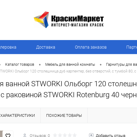
леровка
Доставка
Оплата заказов
Парт
•
•
•
Каталог товаров
Мебель для ванной комнаты
Гарнитуры для в
TWORKI Ольборг 120 столешница дуб карпентер, без отверстий, с тумбой 80, 
 ванной STWORKI Ольборг 120 столешниц
 с раковиной STWORKI Rotenburg 40 чер
ХАРАКТЕРИСТИКИ
ПОХОЖИЕ ТОВАРЫ
Отзывов: 0
Добавить отзыв