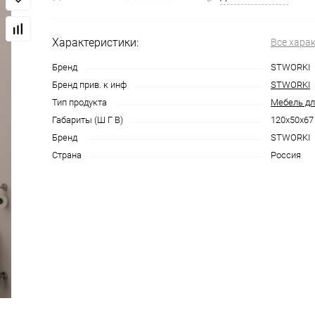
Характеристики:
Все хара
Бренд
STWORKI
Бренд прив. к инф
STWORKI
Тип продукта
Мебель дл
Габариты (Ш Г В)
120x50x67
Бренд
STWORKI
Страна
Россия