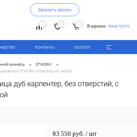
Заказать звонок
0
0
0
пока пусто
В корзине
нерство
Контакты
Каталог
•
•
анной комнаты
STWORKI
с раковиной STWORKI Rotenburg 40 черной
а дуб карпентер, без отверстий, с
ной
83 550 руб.
/ шт