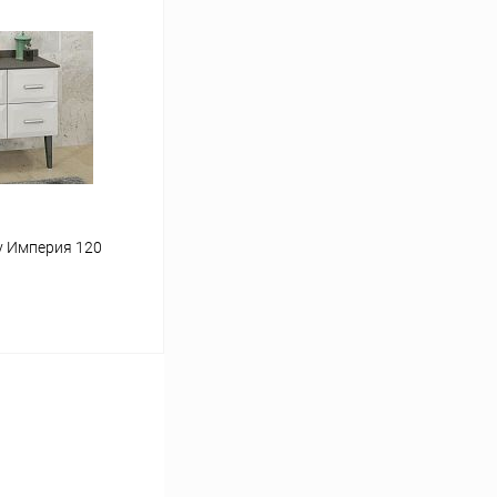
аться
Сравнение
Недоступно
y Империя 120
ину
Сравнение