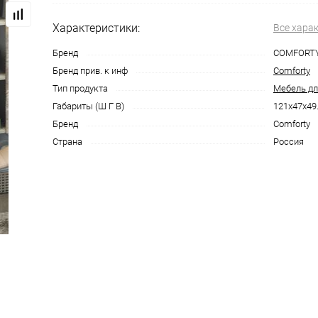
Характеристики:
Все хара
Бренд
COMFORT
Бренд прив. к инф
Comforty
Тип продукта
Мебель дл
Габариты (Ш Г В)
121x47x49
Бренд
Comforty
Страна
Россия