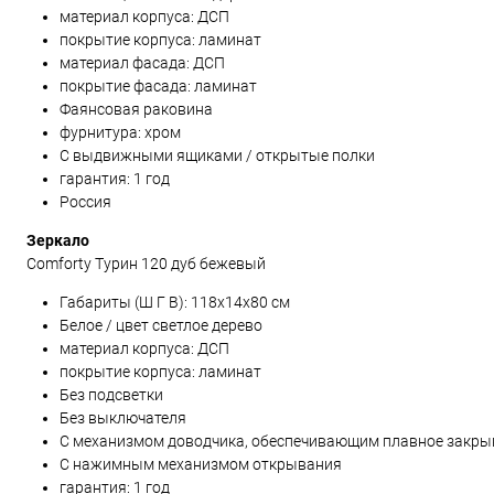
материал корпуса: ДСП
покрытие корпуса: ламинат
материал фасада: ДСП
покрытие фасада: ламинат
Фаянсовая раковина
фурнитура: хром
С выдвижными ящиками / открытые полки
гарантия: 1 год
Россия
Зеркало
Comforty Турин 120 дуб бежевый
Габариты (Ш Г В):
118x14x80
см
Белое / цвет светлое дерево
материал корпуса: ДСП
покрытие корпуса: ламинат
Без подсветки
Без выключателя
С механизмом доводчика, обеспечивающим плавное закры
С нажимным механизмом открывания
гарантия: 1 год