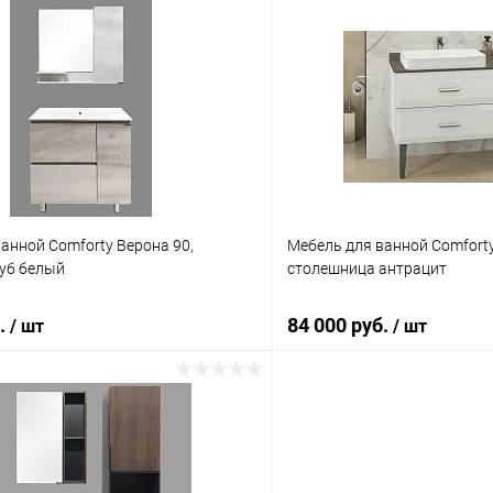
В корзину
Подпис
 клик
Сравнение
Купить в 1 клик
ое
Под заказ
В избранное
анной Comforty Верона 90,
Мебель для ванной Comfort
дуб белый
столешница антрацит
б.
84 000 руб.
/ шт
/ шт
Подписаться
В корз
 клик
Сравнение
Купить в 1 клик