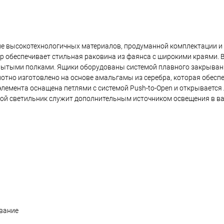
ние высокотехнологичных материалов, продуманной комплектации и
р обеспечивает стильная раковина из фаянса с широкими краями. 
ытыми полками. Ящики оборудованы системой плавного закрыван
отно изготовлено на основе амальгамы из серебра, которая обесп
элемента оснащена петлями с системой Push-to-Open и открывается
ной светильник служит дополнительным источником освещения в ва
вание