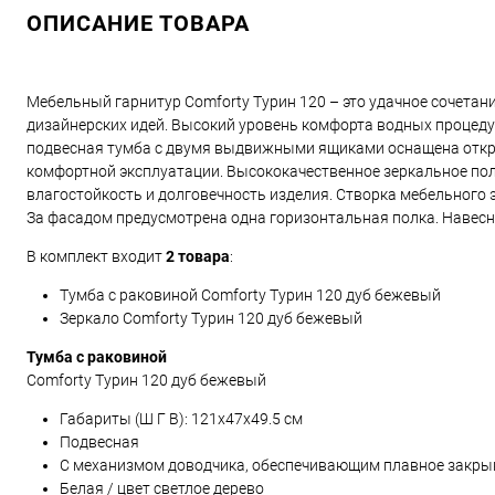
ОПИСАНИЕ ТОВАРА
Мебельный гарнитур Comforty Турин 120 – это удачное сочета
дизайнерских идей. Высокий уровень комфорта водных процеду
подвесная тумба с двумя выдвижными ящиками оснащена откр
комфортной эксплуатации. Высококачественное зеркальное пол
влагостойкость и долговечность изделия. Створка мебельного 
За фасадом предусмотрена одна горизонтальная полка. Навес
В комплект входит
2 товара
:
Тумба с раковиной Comforty Турин 120 дуб бежевый
Зеркало Comforty Турин 120 дуб бежевый
Тумба с раковиной
Comforty Турин 120 дуб бежевый
Габариты (Ш Г В):
121x47x49.5
см
Подвесная
С механизмом доводчика, обеспечивающим плавное закры
Белая / цвет светлое дерево