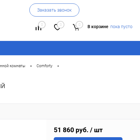
Заказать звонок
0
0
0
В корзине
пока пусто
•
•
анной комнаты
Comforty
ый
51 860 руб.
/ шт