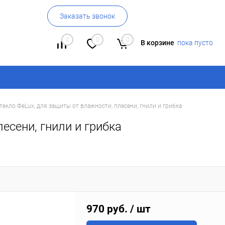
Заказать звонок
0
0
0
В корзине
пока пусто
текло ФеLux, для защиты от влажности, плесени, гнили и грибка
есени, гнили и грибка
970 руб.
/ шт