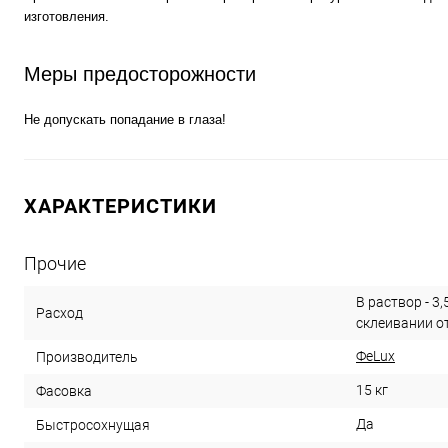
изготовления.
Меры предосторожности
Не допускать попадание в глаза!
ХАРАКТЕРИСТИКИ
Прочие
В раствор - 3,
Расход
склеивании от
ФеLux
Производитель
15 кг
Фасовка
Да
Быстросохнущая