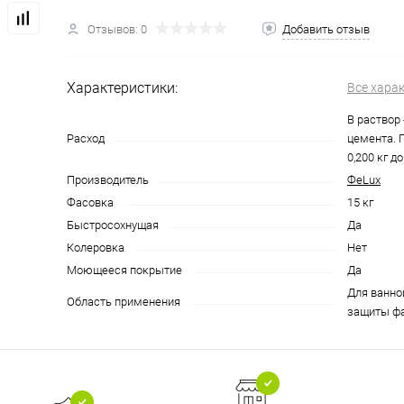
Отзывов: 0
Добавить отзыв
Характеристики:
Все хара
В раствор -
Расход
цемента. 
0,200 кг д
Производитель
ФеLux
Фасовка
15 кг
Быстросохнущая
Да
Колеровка
Нет
Моющееся покрытие
Да
Для ванной
Область применения
защиты фа