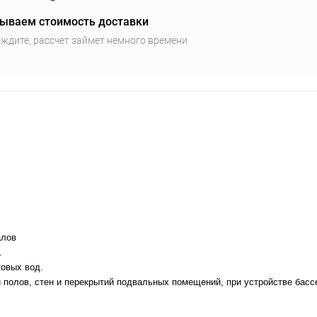
ываем стоимость доставки
ждите, рассчет займет немного времени
алов
.
овых вод.
 полов, стен и перекрытий подвальных помещений, при устройстве басс