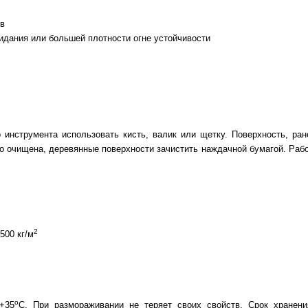
ев
идания или большей плотности огне устойчивости
 инструмента использовать кисть, валик или щетку. Поверхность, ра
о очищена, деревянные поверхности зачистить наждачной бумагой. Раб
2
,500 кг/м
o
+35
С. При размораживании не теряет своих свойств. Срок хранен