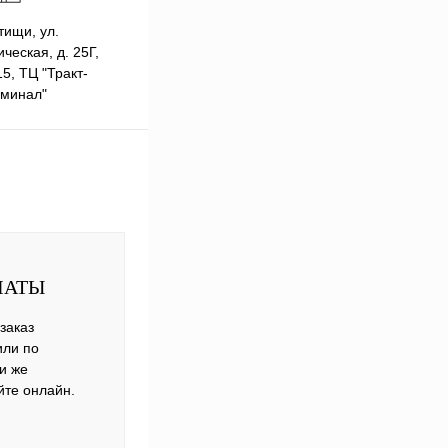
тищи, ул.
Подарки при заказе от 3000
ческая, д. 25Г,
П
рублей
15, ТЦ "Тракт-
минал"
ЛАТЫ
заказ
или по
ли же
йте онлайн.