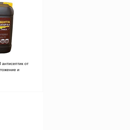
ину
Сравнение
В наличии
антисептик от
чтожение и
во для
сени и грибка
ину
К сравнению