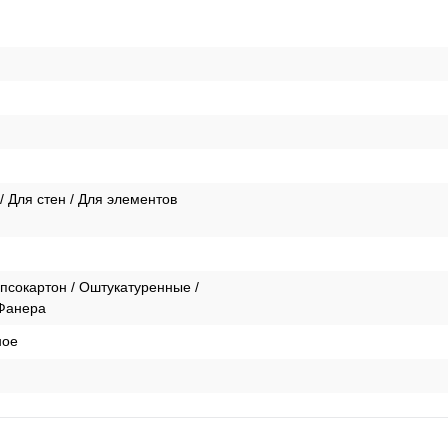
/ Для стен / Для элементов
ипсокартон / Оштукатуренные /
 Фанера
ное