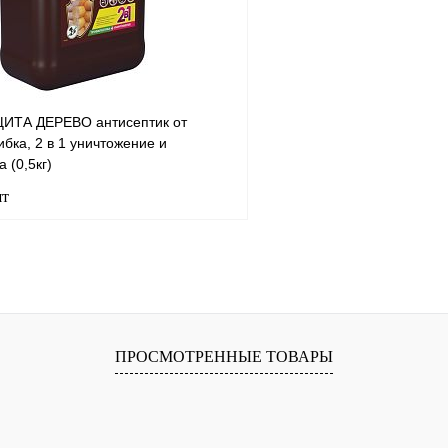
ое
В наличии
В избранное
са:
ИТА ДЕРЕВО антисептик от
ибка, 2 в 1 уничтожение и
 (0,5кг)
шт
лога:
, антибактериальный состав
них и наружных работ
В корзину
1 клик
К сравнению
ПРОСМОТРЕННЫЕ ТОВАРЫ
ое
В наличии