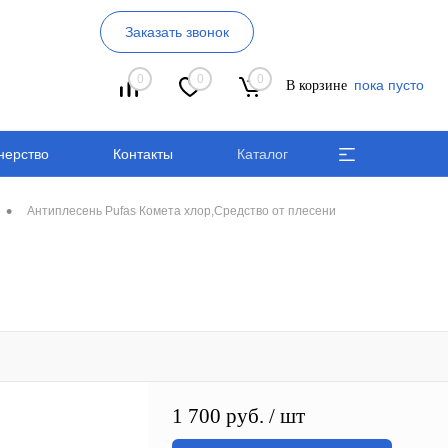
Заказать звонок
0
0
0
пока пусто
В корзине
нерство
Контакты
Каталог
•
Антиплесень Pufas Комета хлор,Средство от плесени
1 700 руб.
/ шт