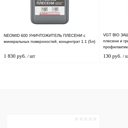
В избранное
В наличии
В избранн
Литраж | Мас
5 л
VGT BIO ЗАЩ
NEOMID 600 УНИЧТОЖИТЕЛЬ ПЛЕСЕНИ с
Цвет
плесени и гр
минеральных поверхностей, концентрат 1:1 (5л)
Бесцветный
профилактика
1 830 руб.
130 руб.
/ шт
/ 
Элемент ката
Антиплесень
для внутрен
В корзину
Купить в 1 клик
К сравнению
Купить в 
В избранное
В наличии
В избранн