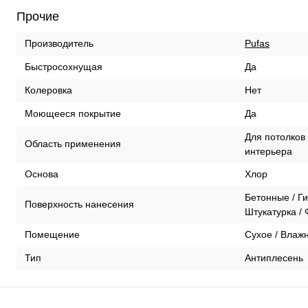
Прочие
Pufas
Производитель
Да
Быстросохнущая
Нет
Колеровка
Да
Моющееся покрытие
Для потолков 
Область применения
интерьера
Хлор
Основа
Бетонные / Г
Поверхность нанесения
Штукатурка /
Сухое / Влаж
Помещение
Антиплесень
Тип