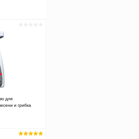
во для
есени и грибка