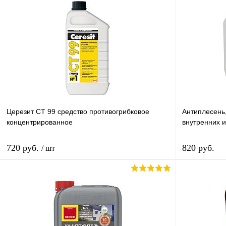
В корзину
Купить в 1 клик
Сравнение
Купить в 
В избранное
В наличии
В избранн
Церезит CТ 99 средство противогрибковое
Антиплесень
концентрированное
внутренних 
720 руб.
820 руб.
/ шт
В корзину
Купить в 1 клик
К сравнению
Купить в 