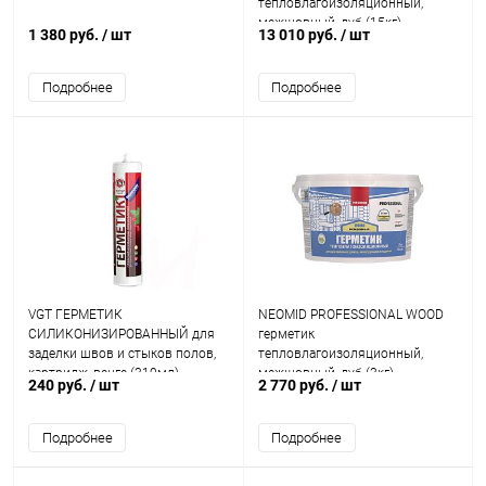
тепловлагоизоляционный,
межшовный, дуб (15кг)
1 380 руб.
/ шт
13 010 руб.
/ шт
Подробнее
Подробнее
VGT ГЕРМЕТИК
NEOMID PROFESSIONAL WOOD
СИЛИКОНИЗИРОВАННЫЙ для
герметик
заделки швов и стыков полов,
тепловлагоизоляционный,
картридж, венге (310мл)
межшовный, дуб (3кг)
240 руб.
/ шт
2 770 руб.
/ шт
Подробнее
Подробнее