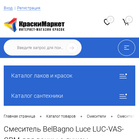
Вход
Регистрация
0
0
Каталог лаков и красок
Каталог сантехники
•
•
•
Главная страница
Каталог товаров
Смесители
Смесители 
Смеситель BelBagno Luce LUC-VAS-