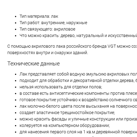
Тип материала: лак
Тип работ: внутренние, наружные
Тип связующего: акриловое
Что можно красить: дерево, натуральный и искусственный
С помощью акрилового лака российского бренда VGT можно со
поверхностях внутри и снаружи зданий.
Технические данные
Лак представляет собой водную эмульсию акриловых по
подходит для обработки и декоративной отделки дерева, б
нельзя использовать для отделки полов;
в составе есть антисептические компоненты против плесен
готовое покрытие устойчиво к воздействию солнечного св
лак молочно-белого цвета после высыхания на поверхно
создает эластичное трещиностойкое покрытие;
можно красить фасады и уличные конструкции или произ
колеруется на компьютерном оборудовании;
для нанесения первого слоя на 1 кв.м деревянной поверхно