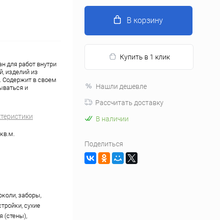
В корзину
Купить в 1 клик
н для работ внутри
й, изделий из
. Содержит в своем
Нашли дешевле
ываться и
Рассчитать доставку
ктеристики
В наличии
кв.м.
Поделиться
околи, заборы,
стройки, сухие
 (стены),