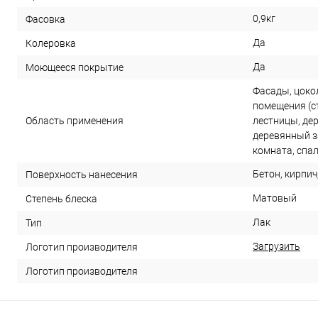
0,9кг
Фасовка
Да
Колеровка
Да
Моющееся покрытие
Фасады, цокол
помещения (ст
Область применения
лестницы, де
деревянный з
комната, спа
Бетон, кирпич
Поверхность нанесения
Матовый
Степень блеска
Лак
Тип
Загрузить
Логотип производителя
Логотип производителя