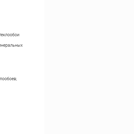
стеклообои
минеральных
клообоев;