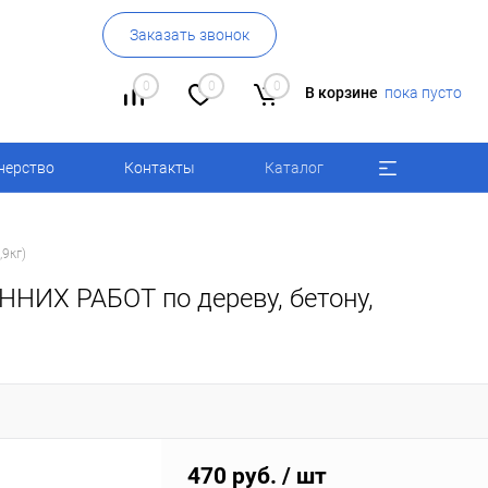
Заказать звонок
0
0
0
В корзине
пока пусто
нерство
Контакты
Каталог
9кг)
Х РАБОТ по дереву, бетону,
470 руб.
/ шт