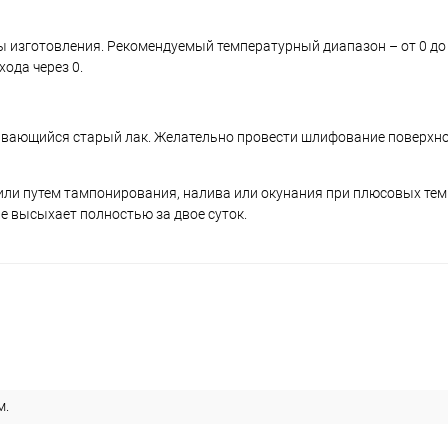
ты изготовления. Рекомендуемый температурный диапазон – от 0 до
хода через 0.
аивающийся старый лак. Желательно провести шлифование поверхно
ли путем тампонирования, налива или окунания при плюсовых тем
ие высыхает полностью за двое суток.
м.