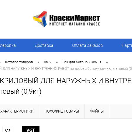
леровка
Доставка
Оплата заказов
Парт
•
•
•
•
Каталог товаров
Лаки
Лак для бетона и камня
ДЛЯ НАРУЖНЫХ И ВНУТРЕННИХ РАБОТ по дереву, бетону, камню, матовый (0,
АКРИЛОВЫЙ ДЛЯ НАРУЖНЫХ И ВНУТРЕННИ
овый (0,9кг)
ХАРАКТЕРИСТИКИ
ПОХОЖИЕ ТОВАРЫ
ФАЙЛЫ