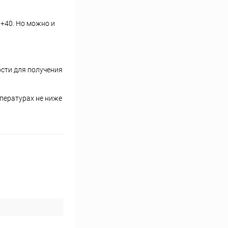
 +40. Но можно и
сти для получения
пературах не ниже