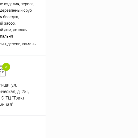
е изделия, перила,
 деревянный сруб,
я беседка,
й забор,
й дом, детская
спальня
пич, дерево, камень
тищи, ул.
Подарки при заказе от 3000
еская, д. 25Г,
Пр
рублей
5, ТЦ "Тракт-
минал"