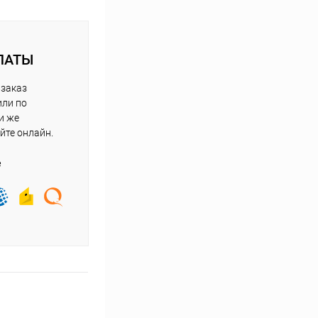
ЛАТЫ
 заказ
или по
и же
йте онлайн.
е