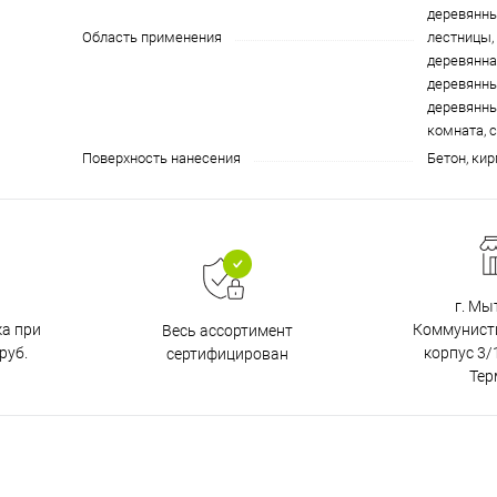
деревянны
Область применения
лестницы,
деревянна
деревянны
деревянны
комната, 
Поверхность нанесения
Бетон, кир
г. Мы
ка при
Коммунистич
Весь ассортимент
руб.
корпус 3/1
сертифицирован
Тер