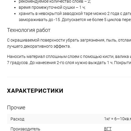
рекомендуемое количество слоев – 2;
время промежуточной сушки – 1 ч;
хранить в невскрытой заводской таре можно 2 года с да
замораживать до -15. Допускается не более 5 циклов пере
Технология работ
С окрашиваемой поверхности убрать загрязнения, пыль, отсл
лучшего декоративного эффекта.
Наносить материал сплошным слоем с помощью кисти, валика и
7 градусов. До нанесения 2-го слоя нужно выждать 1 ч. Покрыт
ХАРАКТЕРИСТИКИ
Прочие
1кг = 6—10кв.
Расход
ВГТ
Производитель