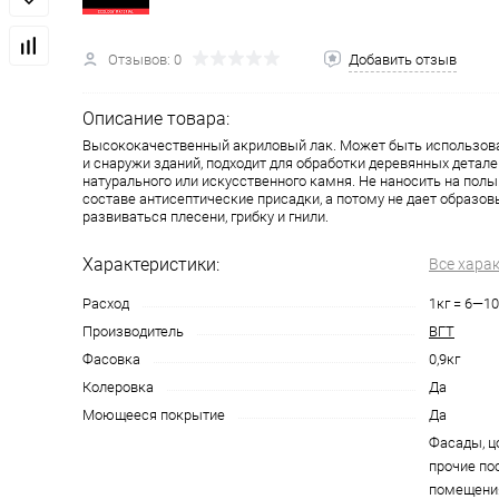
Отзывов: 0
Добавить отзыв
Описание товара:
Высококачественный акриловый лак. Может быть использова
и снаружи зданий, подходит для обработки деревянных детале
натурального или искусственного камня. Не наносить на полы
составе антисептические присадки, а потому не дает образов
развиваться плесени, грибку и гнили.
Характеристики:
Все хара
Расход
1кг = 6—10
Производитель
ВГТ
Фасовка
0,9кг
Колеровка
Да
Моющееся покрытие
Да
Фасады, ц
прочие по
помещения