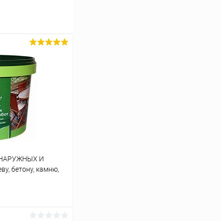
 НАРУЖНЫХ И
у, бетону, камню,