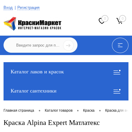
Вход
Регистрация
0
0
Каталог лаков и красок
Каталог сантехники
•
•
•
Главная страница
Каталог товаров
Краска
Краска для вну
Краска Alpina Expert Матлатекс