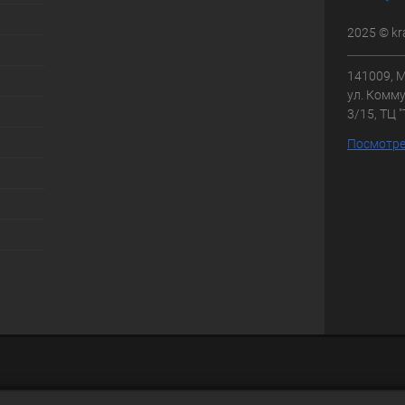
2025 © kr
141009, М
ул. Комму
3/15, ТЦ 
Посмотре