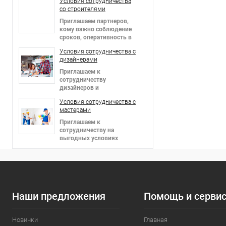
Условия сотрудничества
со строителями
Приглашаем партнеров
,
кому важно соблюдение
сроков, оперативность в
решении вопросов и
Условия сотрудничества c
гибкие цены!
дизайнерами
Приглашаем к
сотрудничеству
дизайнеров и
архитекторов,
Условия сотрудничества c
предоставляем скидки!
мастерами
Приглашаем к
сотрудничеству на
выгодных условиях
мастеров в сфере отделки
интерьеров и фасадов!
Наши предложения
Помощь и серви
Новинки
Главная