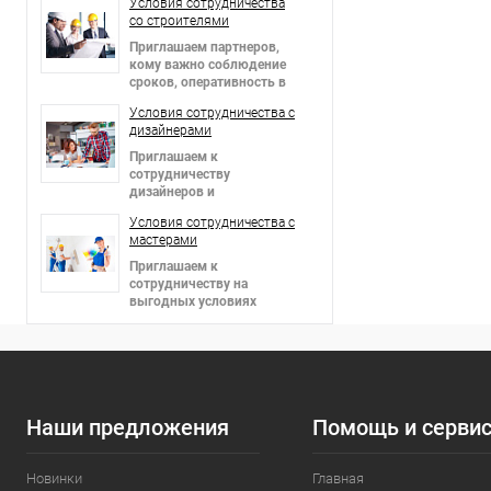
Условия сотрудничества
со строителями
Приглашаем партнеров
,
кому важно соблюдение
сроков, оперативность в
решении вопросов и
Условия сотрудничества c
гибкие цены!
дизайнерами
Приглашаем к
сотрудничеству
дизайнеров и
архитекторов,
Условия сотрудничества c
предоставляем скидки!
мастерами
Приглашаем к
сотрудничеству на
выгодных условиях
мастеров в сфере отделки
интерьеров и фасадов!
Наши предложения
Помощь и серви
Новинки
Главная