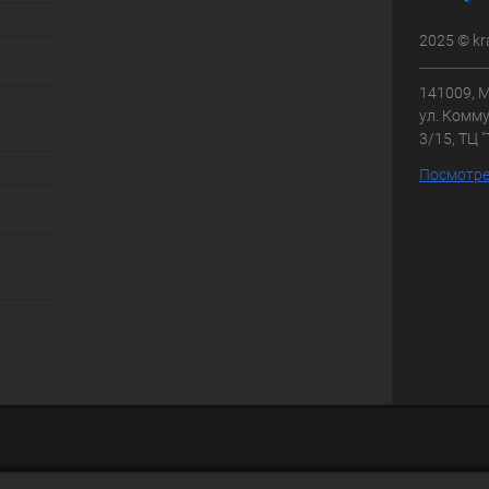
2025 © kr
141009, М
ул. Комму
3/15, ТЦ 
Посмотре