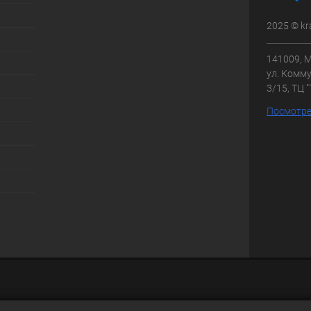
2025 © kr
141009, М
ул. Комму
3/15, ТЦ 
Посмотре