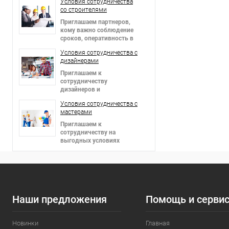
Условия сотрудничества
со строителями
Приглашаем партнеров
,
кому важно соблюдение
сроков, оперативность в
решении вопросов и
Условия сотрудничества c
гибкие цены!
дизайнерами
Приглашаем к
сотрудничеству
дизайнеров и
архитекторов,
Условия сотрудничества c
предоставляем скидки!
мастерами
Приглашаем к
сотрудничеству на
выгодных условиях
мастеров в сфере отделки
интерьеров и фасадов!
Наши предложения
Помощь и серви
Новинки
Главная