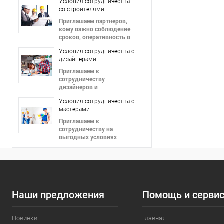
Условия сотрудничества
со строителями
Приглашаем партнеров
,
кому важно соблюдение
сроков, оперативность в
решении вопросов и
Условия сотрудничества c
гибкие цены!
дизайнерами
Приглашаем к
сотрудничеству
дизайнеров и
архитекторов,
Условия сотрудничества c
предоставляем скидки!
мастерами
Приглашаем к
сотрудничеству на
выгодных условиях
мастеров в сфере отделки
интерьеров и фасадов!
Наши предложения
Помощь и серви
Новинки
Главная