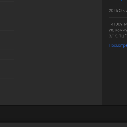
2025 © kr
141009, М
ул. Комму
3/15, ТЦ 
Посмотре