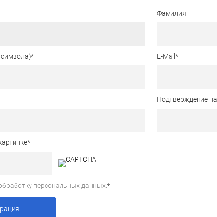
Фамилия
 символа)
*
E-Mail
*
Подтверждение п
картинке
*
обработку персональных данных.
*