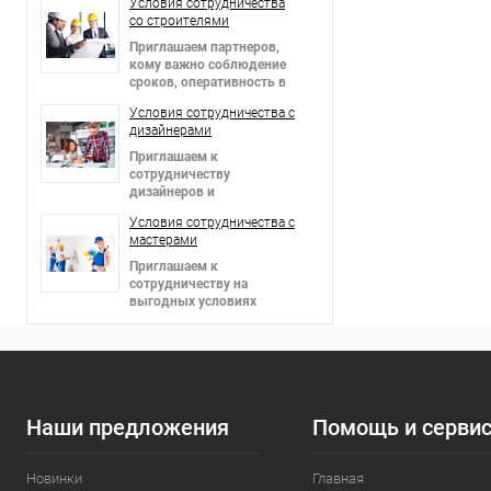
Условия сотрудничества
со строителями
Приглашаем партнеров
,
кому важно соблюдение
сроков, оперативность в
решении вопросов и
Условия сотрудничества c
гибкие цены!
дизайнерами
Приглашаем к
сотрудничеству
дизайнеров и
архитекторов,
Условия сотрудничества c
предоставляем скидки!
мастерами
Приглашаем к
сотрудничеству на
выгодных условиях
мастеров в сфере отделки
интерьеров и фасадов!
Наши предложения
Помощь и серви
Новинки
Главная