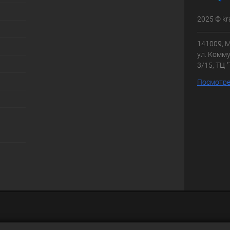
2025 © kr
141009, М
ул. Комму
3/15, ТЦ 
Посмотре