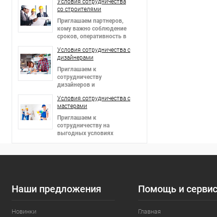
Условия сотрудничества
со строителями
Приглашаем партнеров
,
кому важно соблюдение
сроков, оперативность в
решении вопросов и
Условия сотрудничества c
гибкие цены!
дизайнерами
Приглашаем к
сотрудничеству
дизайнеров и
архитекторов,
Условия сотрудничества c
предоставляем скидки!
мастерами
Приглашаем к
сотрудничеству на
выгодных условиях
мастеров в сфере отделки
интерьеров и фасадов!
Наши предложения
Помощь и серви
Новинки
Главная