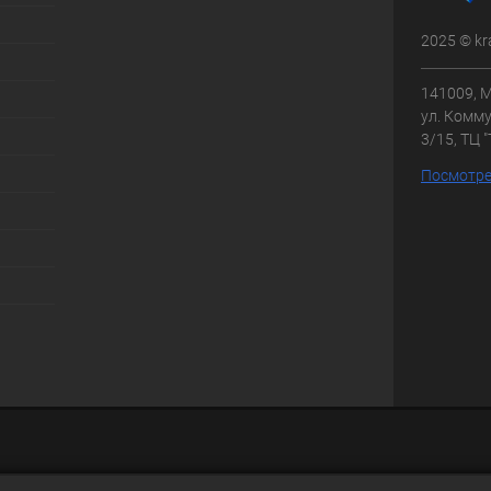
2025 © kr
141009, М
ул. Комму
3/15, ТЦ 
Посмотре